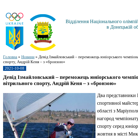
Відділення Національного олімпій
в Донецькій об
Головна
»
Новини
»
Девід Ізмайловський – переможець юніорського чемпіона
спорту, Андрій Кеня – з «бронзою»
2021-10-08
Девід Ізмайловський – переможець юніорського чемпіо
вітрильного спорту, Андрій Кеня – з «бронзою»
Два представники
спортивної майсте
області з Маріупол
нагород чемпіонату
спорту серед юніорі
жовтня в місті Мик