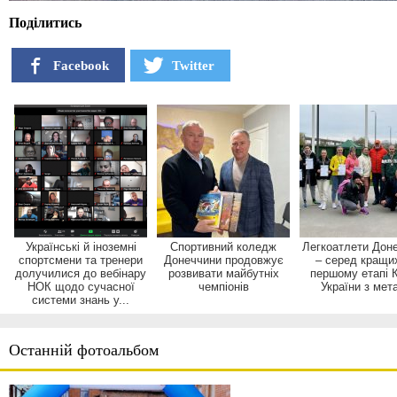
Поділитись
Facebook
Twitter
Українські й іноземні
Спортивний коледж
Легкоатлети Дон
спортсмени та тренери
Донеччини продовжує
– серед кращи
долучилися до вебінару
розвивати майбутніх
першому етапі 
НОК щодо сучасної
чемпіонів
України з мет
системи знань у...
Останній фотоальбом