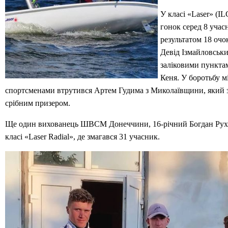
У класі «Laser» (I
гонок серед 8 учас
результатом 18 очо
Девід Ізмайловськи
заліковими пункта
Кеня. У боротьбу 
спортсменами втрутився Артем Гудима з Миколаївщини, який 
срібним призером.
Ще один вихованець ШВСМ Донеччини, 16-річний Богдан Рухлі
класі «Laser Radial», де змагався 31 учасник.