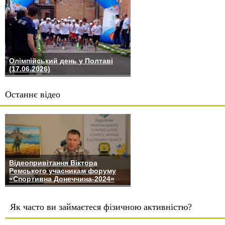
Олімпійський день у Полтаві
(17.06.2026)
Останнє відео
Відеопривітання Віктора
Ремського учасникам форуму
«Спортивна Донеччина-2024»
Як часто ви займаєтеся фізичною активністю?