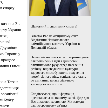
х,
ів спорту
 визнана 21-
Шановний прихильник спорту!
порту України
тики,
Вітаємо Вас на офіційному сайті
Відділення Національного
тивної
олімпійського комітету України в
 Дружківка.
Донецькій області!
ою Європи у
Наша спільна мета – це створення умов
ня кращого
для поширення ідей і цінностей
олімпійського руху серед населення
тавник Ольги
регіону, впровадження культури
здорового способу життя, залучення
людей різного віку, соціального стану
до активних занять фізичною
ічна Тетяна
культурою та спортом.
редставниця
організації
Сподіваємося, що інформація,
представлена на нашому сайті, буде для
лі Кубку
Вас цікавою і корисною. Ми завжди
раді зворотньому зв’язку!
 також