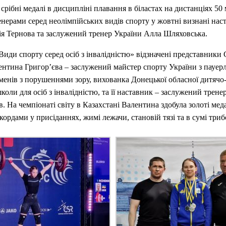
срібні медалі в дисципліні плавання в біластах на дистанціях 50 м
ерами серед неолімпійських видів спорту у жовтні визнані нас
я Тернова та заслужений тренер України Алла Шляховська.
«Види спорту серед осіб з інвалідністю» відзначені представники 
ентина Григор’єва – заслужений майстер спорту України з пауер
менів з порушеннями зору, вихованка Донецької обласної дитячо
коли для осіб з інвалідністю, та її наставник – заслужений трене
. На чемпіонаті світу в Казахстані Валентина здобула золоті меда
кордами у присіданнях, жимі лежачи, становій тязі та в сумі триб