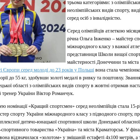
трьома категоріями: з олімпійськи
неолімпійських видів спорту, вид
серед осіб з інвалідністю.
Серед олімпійців атлеткою місяця
річна Ольга Івженко – майстер с
міжнародного класу з важкої атле
представниця Школи вищої спор
майстерності Донеччини та міста
і Європи серед молоді до 23 років у Польщі
вона стала чемпіонк
горії до 55 кг, здобувши золоті медалі в ривку та поштовху. Зван
цької області з олімпійських видів спорту в жовтні отримав нас
 тренер України Віктор Романчук.
 номінації «Кращий спортсмен» серед неолімпійців стала 15-р
стер спорту України міжнародного класу з підводного спорту, п
плексної дитячо-юнацької спортивної школи Донецької обласної 
-спортивного товариства «Україна» та міста Краматорськ. У фіна
ї вона відзначилася «золотом» у змішаній естафеті 4х100 метрів, а