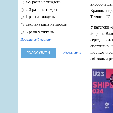
4-5 разів на тиждень
виборола дві 
2-3 рази на тиждень
Кращими трен
Тетяни – Юлі
1 раз на тиждень
декілька разів на місяць
У категорії 
6 разів у тижень
26-річна Вал
серед спортс
Додати свій варіант
спортивної ш
Ігор Котляров
Результати
світовими ре