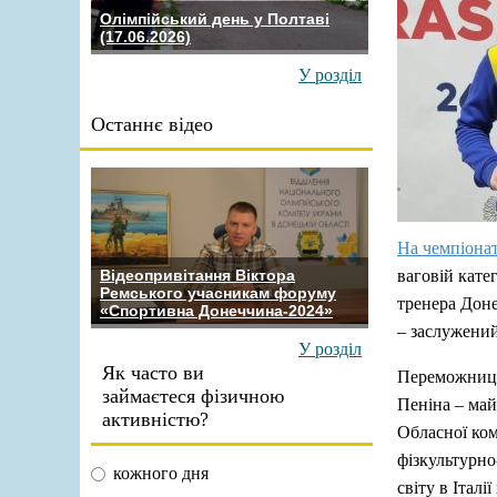
Олімпійський день у Полтаві
(17.06.2026)
У розділ
Останнє відео
На чемпіонат
ваговій кате
Відеопривітання Віктора
Ремського учасникам форуму
тренера Доне
«Спортивна Донеччина-2024»
– заслужений
У розділ
Як часто ви
Переможницею
займаєтеся фізичною
Пеніна – май
активністю?
Обласної ком
фізкультурно
кожного дня
світу в Італі