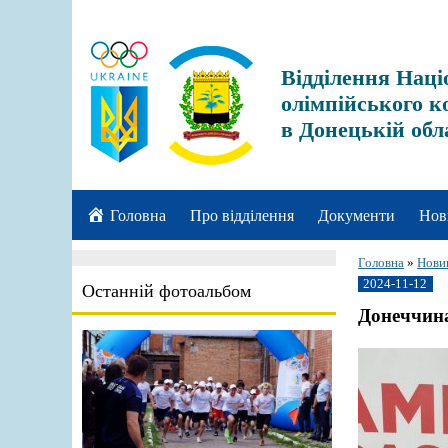
Відділення Наці
олімпійського к
в Донецькій обл
Головна
Про відділення
Документи
Нов
Головна
»
Нови
2024-11-12
Останній фотоальбом
Донеччина