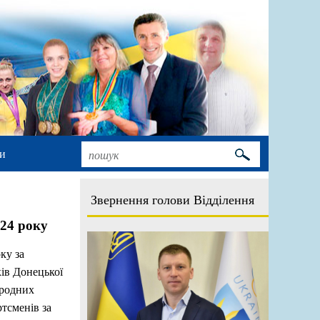
и
Звернення голови Відділення
024 року
ку за
ів Донецької
ародних
тсменів за