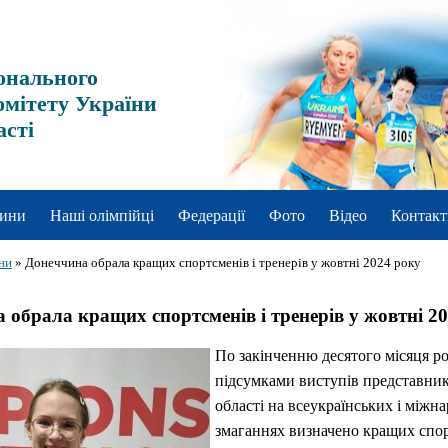
онального
омітету України
асті
ини
Наші олімпійці
Федерації
Фото
Відео
Контакт
ни
»
Донеччина обрала кращих спортсменів і тренерів у жовтні 2024 року
 обрала кращих спортсменів і тренерів у жовтні 2
По закінченню десятого місяця ро
підсумками виступів представник
області на всеукраїнських і міжн
змаганнях визначено кращих спор