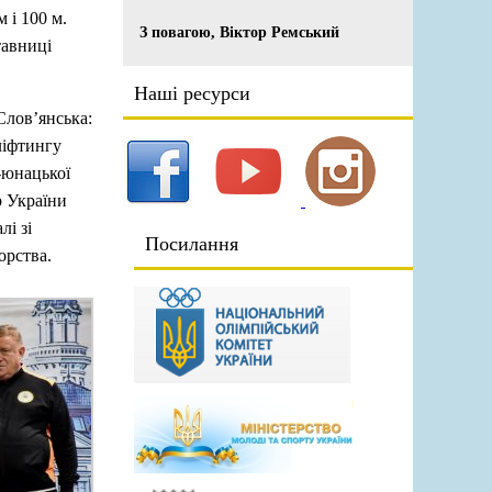
 і 100 м.
З повагою, Віктор Ремський
тавниці
Наші ресурси
Слов’янська:
ліфтингу
-юнацької
р України
лі зі
Посилання
орства.