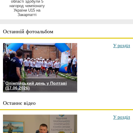
області здобули 5
нагород чемпіонату
України U15 на
Закарпатті
Останній фотоальбом
У розділ
Олімпійський день у Полтаві
(17.06.2026)
Останнє відео
У розділ