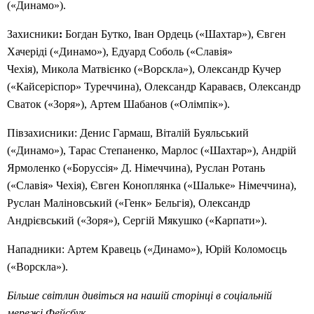
(«Динамо»).
Захисники
:
Богдан Бутко, Іван Ордець («Шахтар»), Євген
Хачеріді («Динамо»), Едуард Соболь («Славія»
Чехія), Микола Матвієнко («Ворскла»), Олександр Кучер
(«Кайсеріспор» Туреччина), Олександр Караваєв, Олександр
Сваток («Зоря»), Артем Шабанов («Олімпік»).
Півзахисники: Денис Гармаш, Віталій Буяльський
(«Динамо»), Тарас Степаненко, Марлос («Шахтар»), Андрій
Ярмоленко («Боруссія» Д. Німеччина), Руслан Ротань
(«Славія» Чехія), Євген Коноплянка («Шальке» Німеччина),
Руслан Маліновський («Генк» Бельгія), Олександр
Андрієвський («Зоря»), Сергій Мякушко («Карпати»).
Нападники: Артем Кравець («Динамо»), Юрій Коломоєць
(«Ворскла»).
Більше світлин дивіться на нашій сторінці в соціальній
мережі Фейсбук.