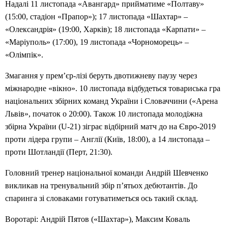
Надалі 11 листопада «Авангард» прийматиме «Полтаву»
(15:00, стадіон «Прапор»); 17 листопада «Шахтар» –
«Олександрія» (19:00, Харків); 18 листопада «Карпати» –
«Маріуполь» (17:00), 19 листопада «Чорноморець» –
«Олімпік».
Змагання у прем’єр-лізі беруть двотижневу паузу через
міжнародне «вікно». 10 листопада відбудеться товариська гра
національних збірних команд України і Словаччини («Арена
Львів», початок о 20:00). Також 10 листопада молодіжна
збірна України (U-21) зіграє відбірний матч до на Євро-2019
проти лідера групи – Англії (Київ, 18:00), а 14 листопада –
проти Шотландії (Перт, 21:30).
Головний тренер національної команди Андрій Шевченко
викликав на тренувальний збір п’ятьох дебютантів. До
спаринга зі словаками готуватиметься ось такий склад.
Воротарі: Андрій Пятов («Шахтар»), Максим Коваль