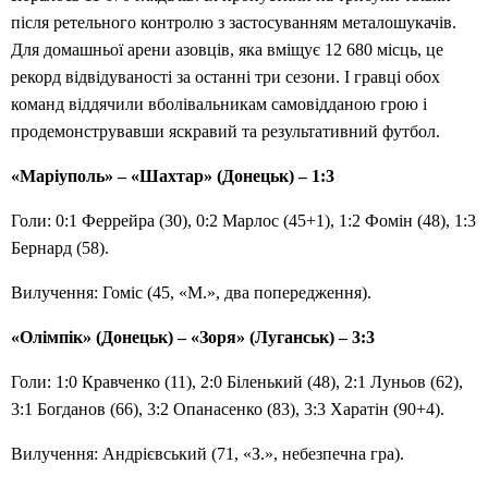
після ретельного контролю з застосуванням металошукачів.
Для домашньої арени азовців, яка вміщує 12 680 місць, це
рекорд відвідуваності за останні три сезони. І гравці обох
команд віддячили вболівальникам самовідданою грою і
продемонструвавши яскравий та результативний футбол.
«Маріуполь» – «Шахтар» (Донецьк) – 1:3
Голи: 0:1 Феррейра (30), 0:2 Марлос (45+1), 1:2 Фомін (48), 1:3
Бернард (58).
Вилучення: Гоміс (45, «М.», два попередження).
«Олімпік» (Донецьк) – «Зоря» (Луганськ) – 3:3
Голи: 1:0 Кравченко (11), 2:0 Біленький (48), 2:1 Луньов (62),
3:1 Богданов (66), 3:2 Опанасенко (83), 3:3 Харатін (90+4).
Вилучення: Андрієвський (71, «З.», небезпечна гра).