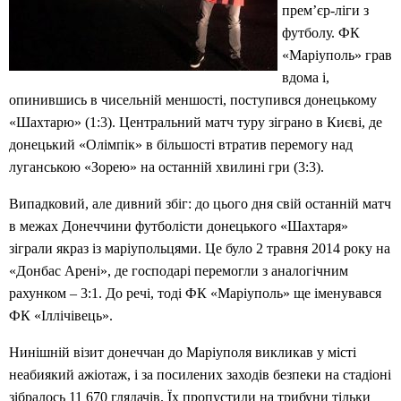
прем’єр-ліги з
футболу. ФК
«Маріуполь» грав
вдома і,
опинившись в чисельній меншості, поступився донецькому
«Шахтарю» (1:3). Центральний матч туру зіграно в Києві, де
донецький «Олімпік» в більшості втратив перемогу над
луганською «Зорею» на останній хвилині гри (3:3).
Випадковий, але дивний збіг: до цього дня свій останній матч
в межах Донеччини футболісти донецького «Шахтаря»
зіграли якраз із маріупольцями. Це було 2 травня 2014 року на
«Донбас Арені», де господарі перемогли з аналогічним
рахунком – 3:1. До речі, тоді ФК «Маріуполь» ще іменувався
ФК «Іллічівець».
Нинішній візит донеччан до Маріуполя викликав у місті
неабиякий ажіотаж, і за посилених заходів безпеки на стадіоні
зібралось 11 670 глядачів. Їх пропустили на трибуни тільки