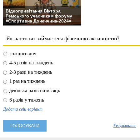
Відеопривітання Віктора
Ремського учасникам форуму
«Спортивна Донеччина-2024»
Як часто ви займаєтеся фізичною активністю?
кожного дня
4-5 разів на тиждень
2-3 рази на тиждень
1 раз на тиждень
декілька разів на місяць
6 разів у тижень
Додати свій варіант
Результати