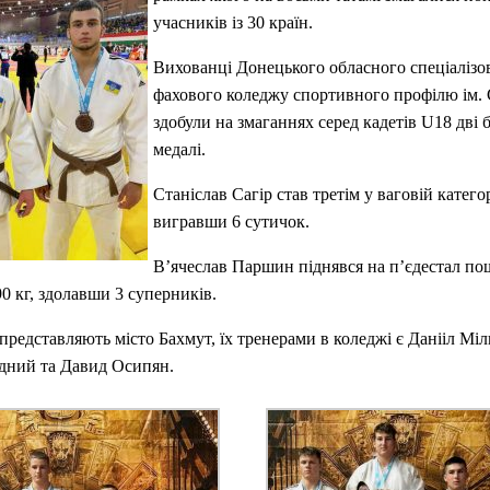
учасників із 30 країн.
Вихованці Донецького обласного спеціалізо
фахового коледжу спортивного профілю ім.
здобули на змаганнях серед кадетів U18 дві 
медалі.
Станіслав Сагір став третім у ваговій категорі
вигравши 6 сутичок.
В’ячеслав Паршин піднявся на п’єдестал по
90 кг, здолавши 3 суперників.
редставляють місто Бахмут, їх тренерами в коледжі є Данііл Міл
дний та Давид Осипян.