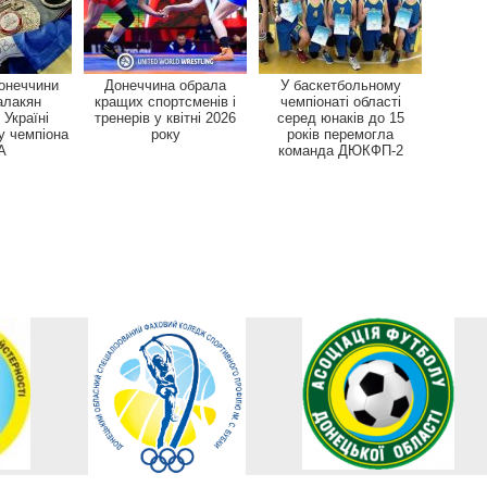
Донеччини
Донеччина обрала
У баскетбольному
алакян
кращих спортсменів і
чемпіонаті області
 Україні
тренерів у квітні 2026
серед юнаків до 15
у чемпіона
року
років перемогла
A
команда ДЮКФП-2