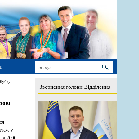
и
 Кубку
Звернення голови Відділення
зові
ся
та», у
над 2000