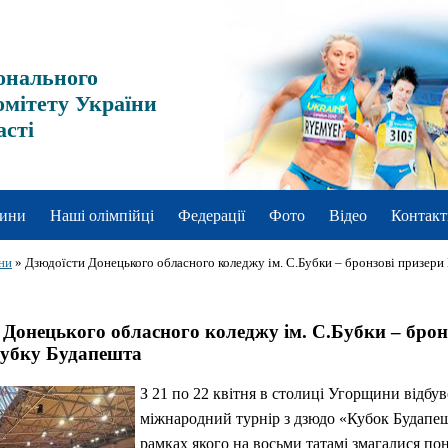
онального
омітету України
асті
ини
Наші олімпійці
Федерації
Фото
Відео
Контакт
ни
»
Дзюдоїсти Донецького обласного коледжу ім. С.Бубки – бронзові призери
 Донецького обласного коледжу ім. С.Бубки – брон
Кубку Будапешта
З 21 по 22 квітня в столиці Угорщини відбув
міжнародний турнір з дзюдо «Кубок Будапеш
рамках якого на восьми татамі змагалися по