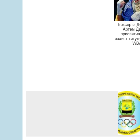
Боксер із 
Артем Д
присвятив
захист титул
WB