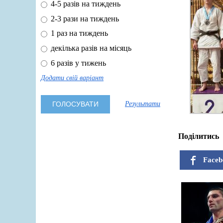
4-5 разів на тиждень
2-3 рази на тиждень
1 раз на тиждень
декілька разів на місяць
6 разів у тижень
Додати свій варіант
Результати
Поділитись
Faceb