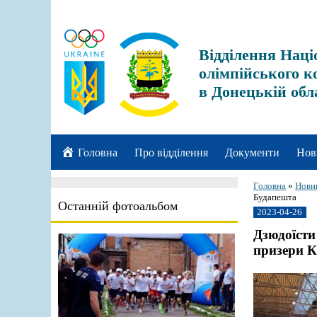
Відділення Наці
олімпійського к
в Донецькій обл
Головна
Про відділення
Документи
Нов
Головна
»
Нови
Будапешта
Останній фотоальбом
2023-04-26
Дзюдоїсти
призери 