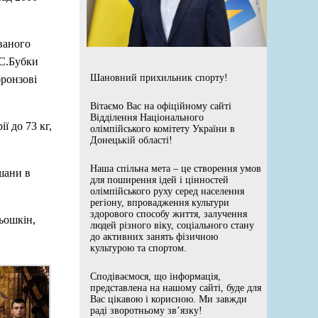
ваного
 С.Бубки
Шановний прихильник спорту!
бронзові
Вітаємо Вас на офіційному сайті
Відділення Національного
ї до 73 кг,
олімпійського комітету України в
Донецькій області!
Наша спільна мета – це створення умов
шани в
для поширення ідей і цінностей
олімпійського руху серед населення
регіону, впровадження культури
здорового способу життя, залучення
ьошкін,
людей різного віку, соціального стану
до активних занять фізичною
культурою та спортом.
Сподіваємося, що інформація,
представлена на нашому сайті, буде для
Вас цікавою і корисною. Ми завжди
раді зворотньому зв’язку!