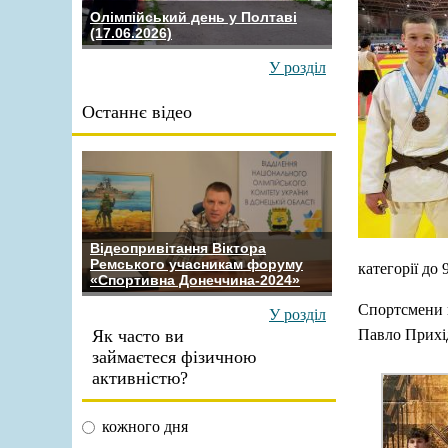
Олімпійський день у Полтаві
(17.06.2026)
У розділ
Останнє відео
Відеопривітання Віктора
Ремського учасникам форуму
категорії до 
«Спортивна Донеччина-2024»
Спортсмени п
У розділ
Як часто ви
Павло Прихі
займаєтеся фізичною
активністю?
кожного дня