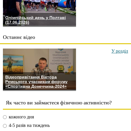
Олімпійський день у Полтаві
(17.06.2026)
Останнє відео
У розділ
Відеопривітання Віктора
Ремського учасникам форуму
«Спортивна Донеччина-2024»
Як часто ви займаєтеся фізичною активністю?
кожного дня
4-5 разів на тиждень