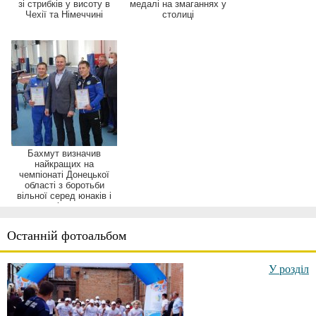
зі стрибків у висоту в
медалі на змаганнях у
Чехії та Німеччині
столиці
Бахмут визначив
найкращих на
чемпіонаті Донецької
області з боротьби
вільної серед юнаків і
дівчат
Останній фотоальбом
У розділ