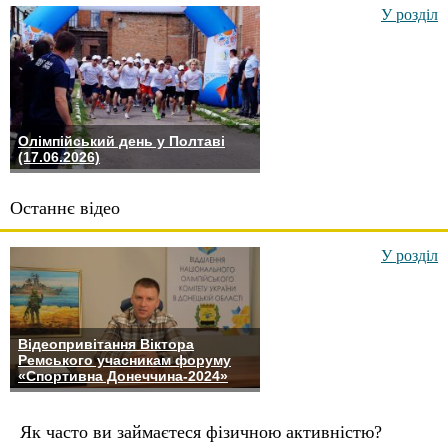
У розділ
Олімпійський день у Полтаві
(17.06.2026)
Останнє відео
У розділ
Відеопривітання Віктора
Ремського учасникам форуму
«Спортивна Донеччина-2024»
Як часто ви займаєтеся фізичною активністю?