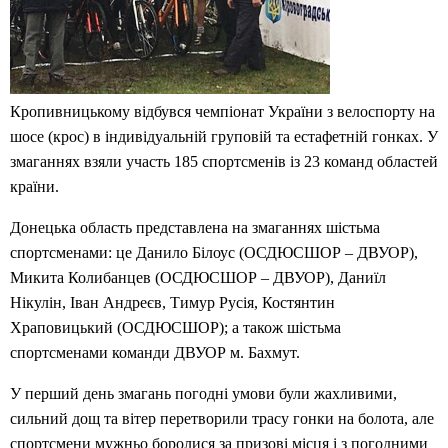
Кропивницькому відбувся чемпіонат України з велоспорту на
шосе (крос) в індивідуальній груповій та естафетній гонках. У
змаганнях взяли участь 185 спортсменів із 23 команд областей
країни.
Донецька область представлена на змаганнях шістьма
спортсменами: це Данило Білоус (ОСДЮСШОР – ДВУОР),
Микита Колибанцев (ОСДЮСШОР – ДВУОР), Даниїл
Нікулін, Іван Андреєв, Тимур Русія, Костянтин
Храповицький (ОСДЮСШОР); а також шістьма
спортсменами команди ДВУОР м. Бахмут.
У перший день змагань погодні умови були жахливими,
сильний дощ та вітер перетворили трасу гонки на болота, але
спортсмени мужньо боролися за призові місця і з погодними