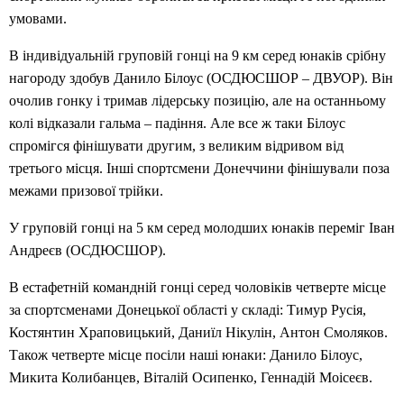
умовами.
В індивідуальній груповій гонці на 9 км серед юнаків срібну
нагороду здобув Данило Білоус (ОСДЮСШОР – ДВУОР). Він
очолив гонку і тримав лідерську позицію, але на останньому
колі відказали гальма – падіння. Але все ж таки Білоус
спромігся фінішувати другим, з великим відривом від
третього місця. Інші спортсмени Донеччини фінішували поза
межами призової трійки.
У груповій гонці на 5 км серед молодших юнаків переміг Іван
Андреєв (ОСДЮСШОР).
В естафетній командній гонці серед чоловіків четверте місце
за спортсменами Донецької області у складі: Тимур Русія,
Костянтин Храповицький, Даниїл Нікулін, Антон Смоляков.
Також четверте місце посіли наші юнаки: Данило Білоус,
Микита Колибанцев, Віталій Осипенко, Геннадій Моісеєв.