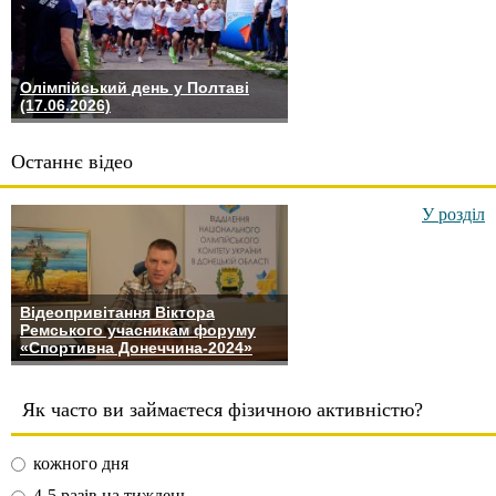
Олімпійський день у Полтаві
(17.06.2026)
Останнє відео
У розділ
Відеопривітання Віктора
Ремського учасникам форуму
«Спортивна Донеччина-2024»
Як часто ви займаєтеся фізичною активністю?
кожного дня
4-5 разів на тиждень