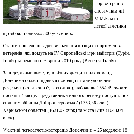
ігор ветеранів
спорту пам’яті
М.М.Баки з
легкої атлетики,
що зібрали близько 300 учасників.
Старти проведено задля визначення кращих спортсменів-
ветеранів, які поїдуть на ІV Європейські ігри майстрів (Турін,
Італія) та чемпіонат Європи 2019 року (Венеція, Італія).
За підсумками виступу в різних дисциплінах команді
Донецької області вдалося покращити минулорічний
результат (коли вона була сьомою), набравши 1554,49 очок та
посівши 4 місце. Представники нашого регіону поступились
сильним збірним Дніпропетровської (1753,36 очок),
Харківської областей (1621,07 очок) та міста Київ (1643,04
очок).
У активі легкоатлетів-ветеранів Донеччини – 25 медалей: 18