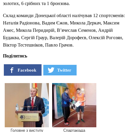
золотих, 6 срібних та 1 бронзова.
Склад команди Донецької області налічував 12 спортсменів:
Наталія Радіонова, Вадим Єжов, Микола Деркач, Максим
Амес, Микола Перидирій, В’ячеслав Семенов, Андрій
Будаква, Сергій Граур, Валерій Дорофеєв, Олексій Рогозян,
Віктор Тестешніков, Павло Грачов.
Поділитись
Facebook
Twitter
Головне з виступу
Спартакіада