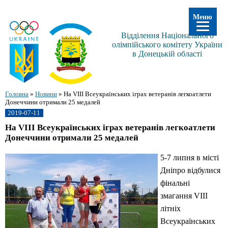
Меню
Відділення Національного
олімпійського комітету України
в Донецькій області
Головна
»
Новини
»
На VIІІ Всеукраїнських іграх ветеранів легкоатлети
Донеччини отримали 25 медалей
2019-07-11
На VIІІ Всеукраїнських іграх ветеранів легкоатлети
Донеччини отримали 25 медалей
5-7 липня в місті
Дніпро відбулися
фінальні
змагання VIІІ
літніх
Всеукраїнських