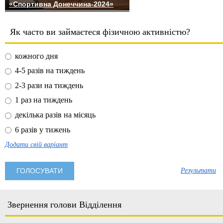
«Спортивна Донеччина-2024»
Як часто ви займаєтеся фізичною активністю?
кожного дня
4-5 разів на тиждень
2-3 рази на тиждень
1 раз на тиждень
декілька разів на місяць
6 разів у тижень
Додати свій варіант
Результати
Звернення голови Відділення