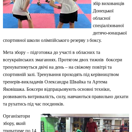
збір вихованців
Донецької
обласної
спеціалізованої
дитячо-юнацької
спортивної школи олімпійського резерву з боксу.
Мета збору – підготовка до участі в обласних та
всеукраїнських змаганнях. Протягом двох тижнів боксери
тренуватимуться двічі на день – на свіжому повітрі та
спортивній залі. Тренування проходять під керівництвом
тренерів-викладачів Олександра Швайка та Артема
Яковішака. Боксери відпрацьовують основні техніки,
розвивають витривалість, силу, навчаються правильно дихати
та рухатись під час поєдинків.
Організатори
збору, який
триватиме по 14