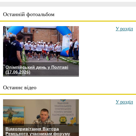
Останній фотоальбом
У розділ
Олімпійський день у Полтаві
(17.06.2026)
Останнє відео
У розділ
Відеопривітання Віктора
Ремського учасникам форуму