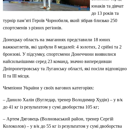
юнаків та дівчат
до 13 років та
турнір пам’яті Героїв Чорнобиля, який зібрав близько 250
спортсменів з різних регіонів.
Донецьку область на змаганнях представили 18 юних
важкоатлетів, які здобули 8 медалей: 4 золотих, 2 срібні та 2
бронзові. У підсумку, спортсмени Донеччини виявилися
найсильнішими серед 23 команд, значно випередивши
Дніпропетровську та Луганську області, які посіли відповідно
ІІ та ІІІ місця.
Чемпіони України у своїх вагових категоріях:
– Данило Халін (Вугледар, тренер Володимир Худін) – у в/к
до 41 кг із результатом у сумі двоборства 105 кг;
– Артем Дяговець (Волноваський район, тренер Сергій
Колоколов) – у в/к до 55 кг із результатом у сумі двоборства