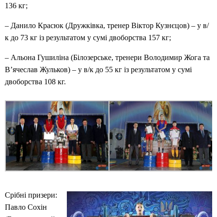
136 кг;
– Данило Красюк (Дружківка, тренер Віктор Кузнєцов) – у в/
к до 73 кг із результатом у сумі двоборства 157 кг;
– Альона Гушиліна (Білозерське, тренери Володимир Жога та
В’ячеслав Жульков) – у в/к до 55 кг із результатом у сумі
двоборства 108 кг.
Срібні призери:
Павло Сохін