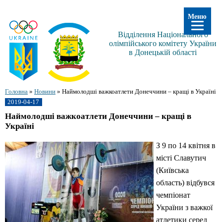
Меню
Відділення Національного
олімпійського комітету України
в Донецькій області
Головна
»
Новини
»
Наймолодші важкоатлети Донеччини – кращі в Україні
2019-04-17
Наймолодші важкоатлети Донеччини – кращі в
Україні
З 9 по 14 квітня в
місті Славутич
(Київська
область) відбувся
чемпіонат
України з важкої
атлетики серед