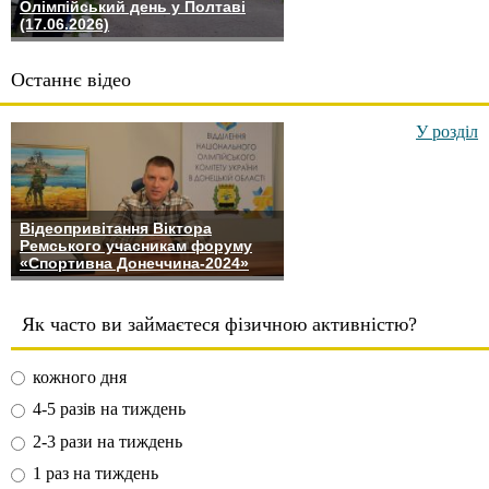
Олімпійський день у Полтаві
(17.06.2026)
Останнє відео
У розділ
Відеопривітання Віктора
Ремського учасникам форуму
«Спортивна Донеччина-2024»
Як часто ви займаєтеся фізичною активністю?
кожного дня
4-5 разів на тиждень
2-3 рази на тиждень
1 раз на тиждень