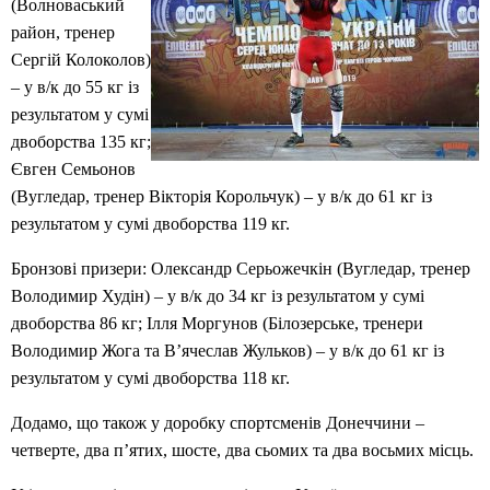
(Волноваський
район, тренер
Сергій Колоколов)
– у в/к до 55 кг із
результатом у сумі
двоборства 135 кг;
Євген Семьонов
(Вугледар, тренер Вікторія Корольчук) – у в/к до 61 кг із
результатом у сумі двоборства 119 кг.
Бронзові призери: Олександр Серьожечкін (Вугледар, тренер
Володимир Худін) – у в/к до 34 кг із результатом у сумі
двоборства 86 кг; Ілля Моргунов (Білозерське, тренери
Володимир Жога та В’ячеслав Жульков) – у в/к до 61 кг із
результатом у сумі двоборства 118 кг.
Додамо, що також у доробку спортсменів Донеччини –
четверте, два п’ятих, шосте, два сьомих та два восьмих місць.