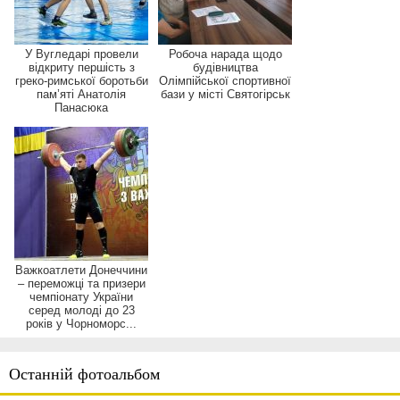
У Вугледарі провели
Робоча нарада щодо
відкриту першість з
будівництва
греко-римської боротьби
Олімпійської спортивної
пам’яті Анатолія
бази у місті Святогірськ
Панасюка
Важкоатлети Донеччини
– переможці та призери
чемпіонату України
серед молоді до 23
років у Чорноморс...
Останній фотоальбом