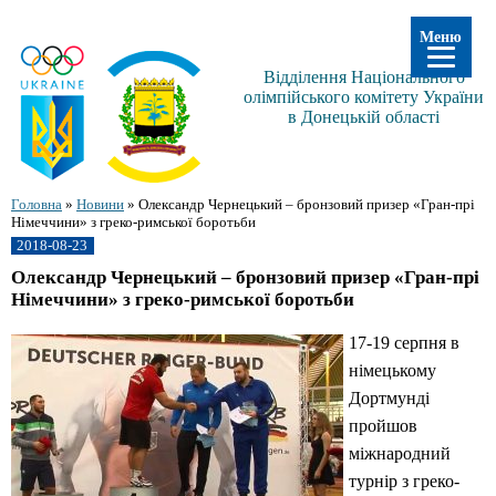
Меню
Відділення Національного
олімпійського комітету України
в Донецькій області
Головна
»
Новини
»
Олександр Чернецький – бронзовий призер «Гран-прі
Німеччини» з греко-римської боротьби
2018-08-23
Олександр Чернецький – бронзовий призер «Гран-прі
Німеччини» з греко-римської боротьби
17-19 серпня в
німецькому
Дортмунді
пройшов
міжнародний
турнір з греко-