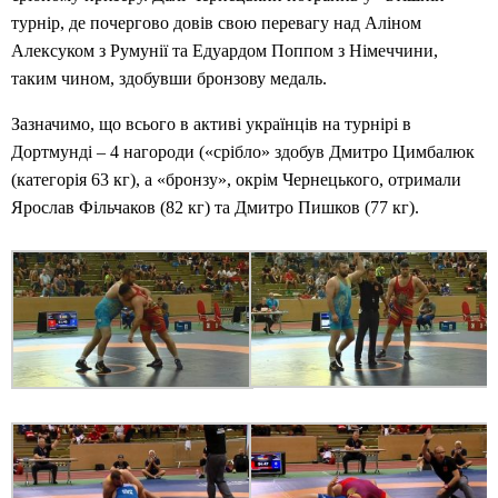
турнір, де почергово довів свою перевагу над Аліном
Алексуком з Румунії та Едуардом Поппом з Німеччини,
таким чином, здобувши бронзову медаль.
Зазначимо, що всього в активі українців на турнірі в
Дортмунді – 4 нагороди («срібло» здобув Дмитро Цимбалюк
(категорія 63 кг), а «бронзу», окрім Чернецького, отримали
Ярослав Фільчаков (82 кг) та Дмитро Пишков (77 кг).