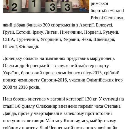
римської
боротьби «Grand
Prix of Germany»,
який зібрав близько 300 спортсменів з Австрії, Білорусі,
Грузії, Естонії, Ірану, Литви, Німеччини, Норвегії, Румунії,
США, Туреччини, Угорщини, України, Чехії, Швейцарії,
Швеції, Фінляндії.
Донецьку область на змаганнях представив маріуполець
Олександр Чернецький – заслужений майстер спорту
України, бронзовий призер чемпіонату світу-2015, срібний
призер чемпіонату Європи-2016, учасник Олімпійських ігор
2008 та 2016 років.
Наш борець виступав у ваговій категорії 130 кг. У сутичці на
стадії 1/8 фіналу Олександр впевнено переміг чеха Степана
Давіда, проте у чвертьфіналі в запеклому протистоянні
поступився литовцю Мантасу Книстаутасу, майбутньому
срібному призеру. Далі Чернецький потрапив у «втішній»