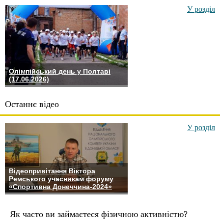
У розділ
Олімпійський день у Полтаві
(17.06.2026)
Останнє відео
У розділ
Відеопривітання Віктора
Ремського учасникам форуму
«Спортивна Донеччина-2024»
Як часто ви займаєтеся фізичною активністю?