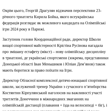
Окрім цього, Георгій Драгулян відзначив перспективи 23-
річного триатлета Кирила Бойка, якого всеукраїнська
федерація розглядає як можливого кандидата на Олімпійські
ігри 2024 року в Парижі.
Заступник голови Координаційної ради, директор Школи
вищої спортивної майстерності Крістіна Русінова нагадала
про змішану естафету (мікст) – нову олімпійську дисципліну
в триатлоні, де українські спортсмени (зокрема, представники
Донецької області Іван Меньшиков і Юліан Дем’янов) також
мають боротися за право поїхати на Ігри.
Директор Обласної комплексної дитячо-юнацької спортивної
школи, заслужений тренер України з сучасного п’ятиборства
Костянтин Кірпулянський наголосив на важливості участі
тритлетів Донеччини в міжнародних змаганнях на
олімпійській дистанції (плавання + їзда на велосипеді + біг), і