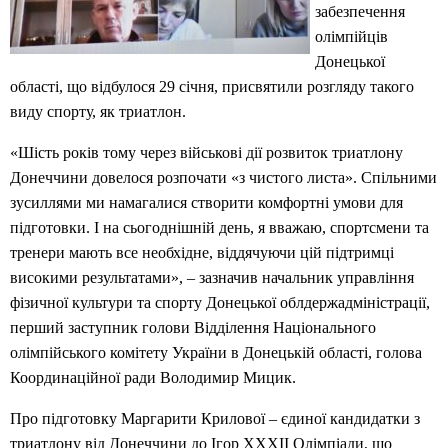
забезпечення
олімпійців
Донецької
області, що відбулося 29 січня, присвятили розгляду такого
виду спорту, як триатлон.
«Шість років тому через військові дії розвиток триатлону
Донеччини довелося розпочати «з чистого листа». Спільними
зусиллями ми намагалися створити комфортні умови для
підготовки. І на сьогоднішній день, я вважаю, спортсмени та
тренери мають все необхідне, віддячуючи цій підтримці
високими результатами», – зазначив начальник управління
фізичної культури та спорту Донецької облдержадміністрації,
перший заступник голови Відділення Національного
олімпійського комітету України в Донецькій області, голова
Координаційної ради Володимир Мицик.
Про підготовку Маргарити Крилової – єдиної кандидатки з
триатлону від Донеччини до Ігор XXXII Олімпіади, що