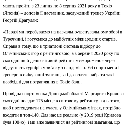
мають пройти з 23 липня по 8 серпня 2021 року в Токіо
(Японія) – доповів її наставник, заслужений тренер України
Георгій Драгулян:
«Наразі ми перебуваємо на навчально-тренувальному зборі в
Туреччині, і готуємося до майбутніх міжнародних стартів.
Справа в тому, що в триатлоні система відбору до
Олімпійських ігор є рейтинговою, а з березня 2020 року по
сьогоднішній день світовий рейтинг «заморожено» через
відсутність турнірів у зв’язку з пандемією. Усі спортсмени і
тренери в очікуванні змагань, які дозволять набрати такі
необхідні для потрапляння в Токіо бали.
Провідна спортсменка Донецької області Маргарита Крилова
сьогодні посідає 175 місце в світовому рейтингу, а для того,
щоб претендувати на участь у Олімпійських іграх, потрібно
входити в топ-140. Для нас це реально (у 2019 році Крилова
була 108-ю), і ми вже заявилися на рейтингові змагання, що