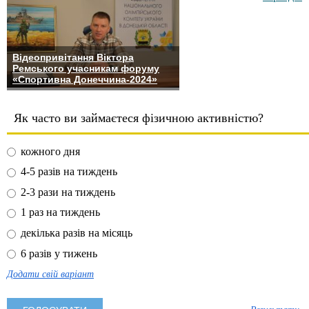
Відеопривітання Віктора
Ремського учасникам форуму
«Спортивна Донеччина-2024»
Як часто ви займаєтеся фізичною активністю?
кожного дня
4-5 разів на тиждень
2-3 рази на тиждень
1 раз на тиждень
декілька разів на місяць
6 разів у тижень
Додати свій варіант