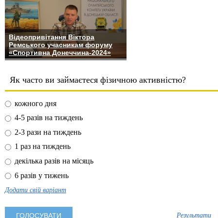
Відеопривітання Віктора
Ремського учасникам форуму
«Спортивна Донеччина-2024»
Як часто ви займаєтеся фізичною активністю?
кожного дня
4-5 разів на тиждень
2-3 рази на тиждень
1 раз на тиждень
декілька разів на місяць
6 разів у тижень
Додати свій варіант
Результати