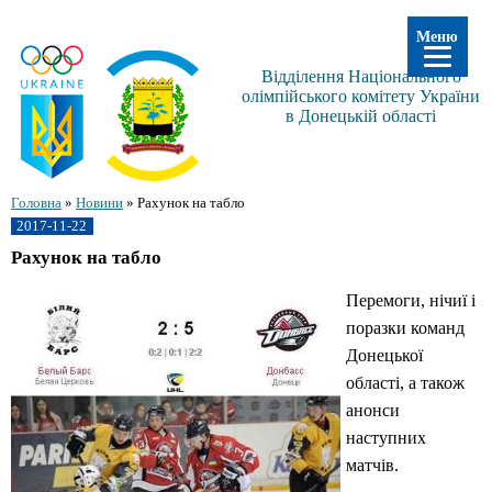
Меню
Відділення Національного
олімпійського комітету України
в Донецькій області
Головна
»
Новини
»
Рахунок на табло
2017-11-22
Рахунок на табло
Перемоги, нічиї і
поразки команд
Донецької
області, а також
анонси
наступних
матчів.