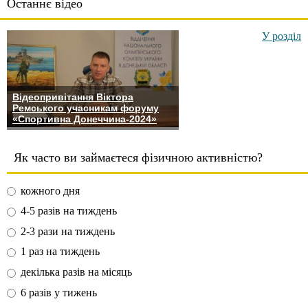
Останнє відео
У розділ
Відеопривітання Віктора
Ремського учасникам форуму
«Спортивна Донеччина-2024»
Як часто ви займаєтеся фізичною активністю?
кожного дня
4-5 разів на тиждень
2-3 рази на тиждень
1 раз на тиждень
декілька разів на місяць
6 разів у тижень