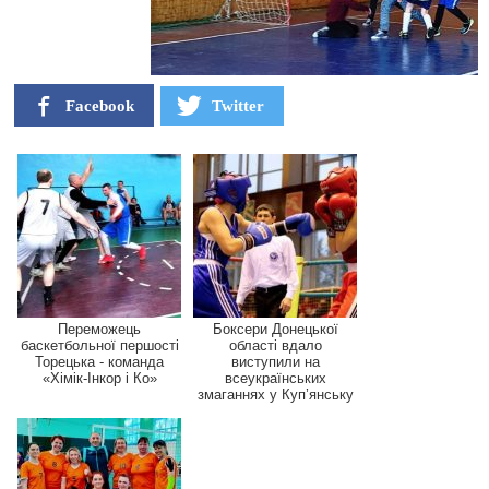
Facebook
Twitter
Переможець
Боксери Донецької
баскетбольної першості
області вдало
Торецька - команда
виступили на
«Хімік-Інкор і Ко»
всеукраїнських
змаганнях у Куп’янську