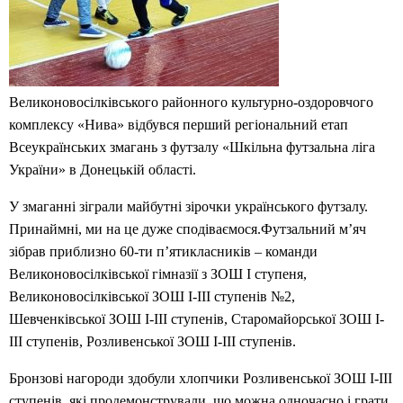
Великоновосілківського районного культурно-оздоровчого
комплексу «Нива» відбувся перший регіональний етап
Всеукраїнських змагань з футзалу «Шкільна футзальна ліга
України» в Донецькій області.
У змаганні зіграли майбутні зірочки українського футзалу.
Принаймні, ми на це дуже сподіваємося.Футзальний м’яч
зібрав приблизно 60-ти п’ятикласників – команди
Великоновосілківської гімназії з ЗОШ І ступеня,
Великоновосілківської ЗОШ І-ІІІ ступенів №2,
Шевченківської ЗОШ І-ІІІ ступенів, Старомайорської ЗОШ І-
ІІІ ступенів, Розливенської ЗОШ І-ІІІ ступенів.
Бронзові нагороди здобули хлопчики Розливенської ЗОШ І-ІІІ
ступенів, які продемонстрували, що можна одночасно і грати