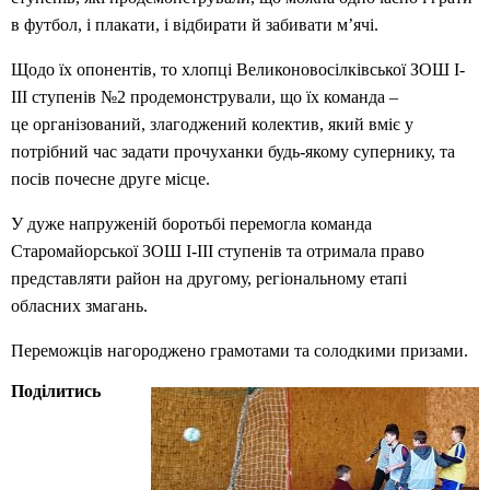
в футбол, і плакати, і відбирати й забивати м’ячі.
Щодо їх опонентів, то хлопці Великоновосілківської ЗОШ І-
ІІІ ступенів №2 продемонстрували, що їх команда –
це організований, злагоджений колектив, який вміє у
потрібний час задати прочуханки будь-якому супернику, та
посів почесне друге місце.
У дуже напруженій боротьбі перемогла команда
Старомайорської ЗОШ І-ІІІ ступенів та отримала право
представляти район на другому, регіональному етапі
обласних змагань.
Переможців нагороджено грамотами та солодкими призами.
Поділитись