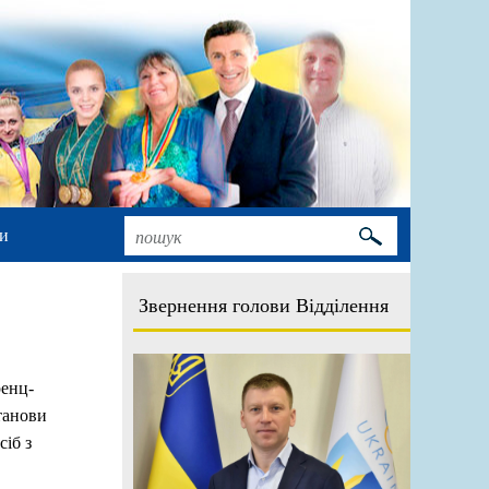
и
Звернення голови Відділення
ренц-
станови
сіб з