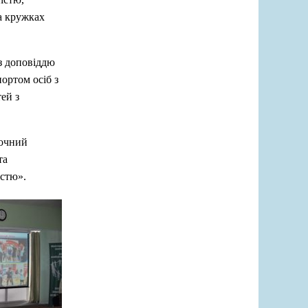
та кружках
з доповіддю
ортом осiб з
ей з
аочний
та
істю».