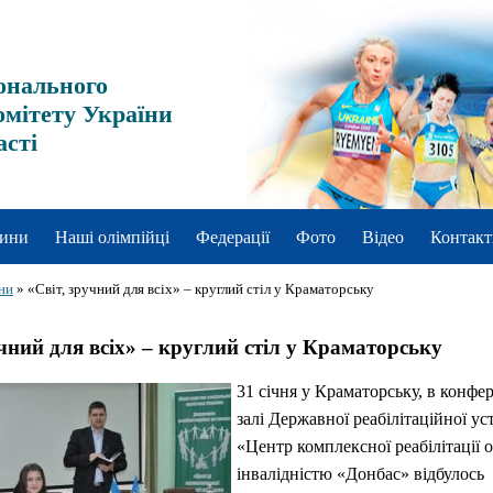
онального
омітету України
асті
ини
Наші олімпійці
Федерації
Фото
Відео
Контакт
ни
»
«Світ, зручний для всіх» – круглий стіл у Краматорську
учний для всіх» – круглий стіл у Краматорську
31 січня у Краматорську, в конфе
залі Державної реабілітаційної у
«Центр комплексної реабілітації о
інвалідністю «Донбас» відбулось