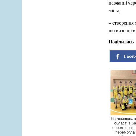
навчанні чер
міста;
– створення 
що визнані в
Поділитись
Faceb
На чемпіонат
області з б
серед юнаків
перемогла