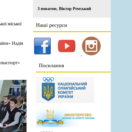
З повагою, Віктор Ремський
кої міської
Наші ресурси
аїни» Надiя
Інваспорт»
Посилання