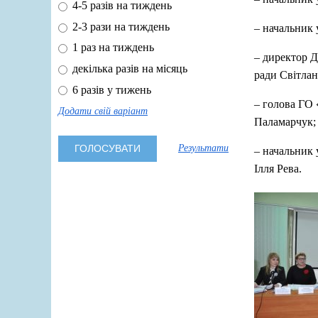
4-5 разів на тиждень
2-3 рази на тиждень
– начальник 
1 раз на тиждень
– директор Д
декілька разів на місяць
ради Світлан
6 разів у тижень
– голова ГО 
Додати свій варіант
Паламарчук;
Результати
– начальник 
Ілля Рева.