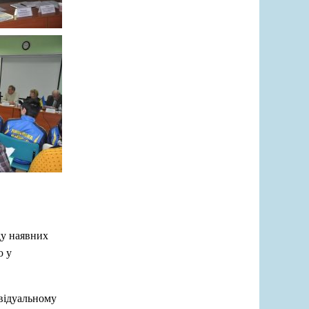
ду наявних
ю у
ивідуальному