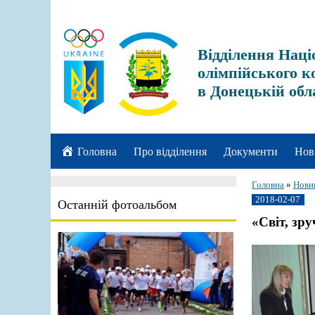
Відділення Наці
олімпійського к
в Донецькій обл
Головна
Про відділення
Документи
Нов
Головна
»
Нови
2018-02-07
Останній фотоальбом
«Світ, зр