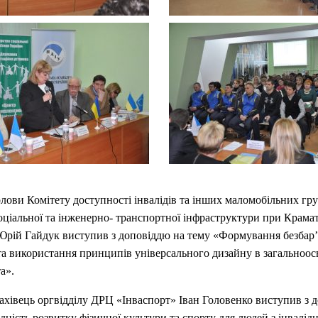
лови Комітету доступності інвалідів та інших маломобільних гр
соціальної та інженерно- транспортної інфраструктури при Крама
 Юрій Гайдук виступив з доповіддю на тему «Формування безбар
а використання принципів універсального дизайну в загальноос
а».
хівець оргвідділу ДРЦ «Інваспорт» Іван Головенко виступив з 
дність розвитку фізичної культури та спорту для людей з інвалідн