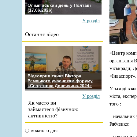
Олімпійський день у Полтаві
(17.06.2026)
У розділ
Останнє відео
«Центр компл
організація 
міськради; Д
«Інваспорт».
Відеопривітання Віктора
Ремського учасникам форуму
«Спортивна Донеччина-2024»
У заході взя
міста, експе
У розділ
Як часто ви
того :
займаєтеся фізичною
активністю?
– начальник 
Рябченко;
кожного дня
– начальник 