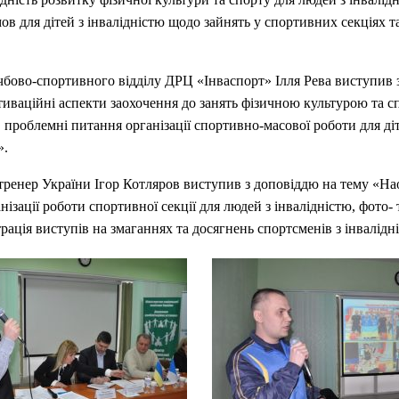
ов для дітей з інвалідністю щодо зайнять у спортивних секціях 
бово-спортивного відділу ДРЦ «Інваспорт» Ілля Рева виступив 
иваційні аспекти заохочення до занять фізичною культурою та сп
, проблемні питання організації спортивно-масової роботи для діт
».
тренер України Ігор Котляров виступив з доповіддю на тему «Н
нізації роботи спортивної секції для людей з інвалідністю, фото- 
рація виступів на змаганнях та досягнень спортсменів з інвалідн