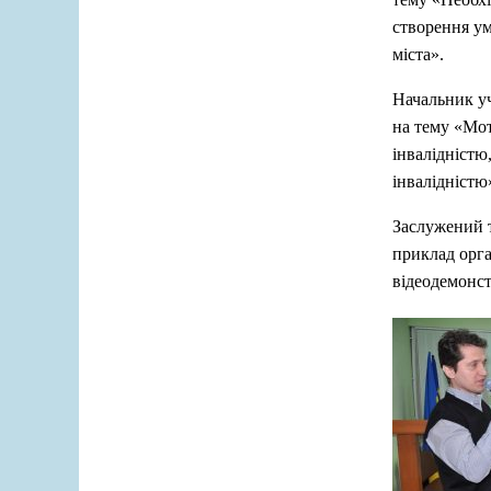
створення ум
міста».
Начальник уч
на тему «Мот
інвалідністю
інвалідністю
Заслужений 
приклад орга
відеодемонст