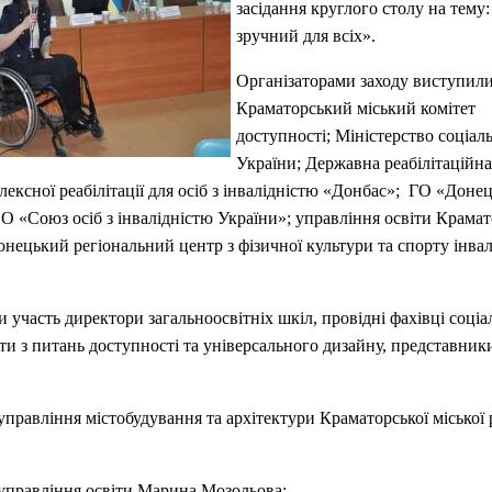
засідання круглого столу на тему:
зручний для всіх».
Організаторами заходу виступили
Краматорський міський комітет
доступності; Міністерство соціал
України; Державна реабілітаційна
ексної реабілітації для осіб з інвалідністю «Донбас»; ГО «Доне
ВО «Союз осіб з інвалідністю України»; управління освіти Крамат
онецький регіональний центр з фізичної культури та спорту інвал
ли участь директори загальноосвітніх шкіл, провідні фахівці соці
рти з питань доступності та універсального дизайну, представник
управління містобудування та архітектури Краматорської міської
управління освіти Марина Мозольова;