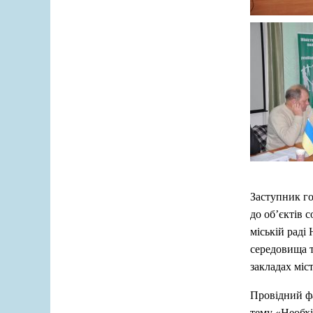
Заступник го
до об’єктів 
міській раді
середовища т
закладах міст
Провідний фа
тему «Необхі