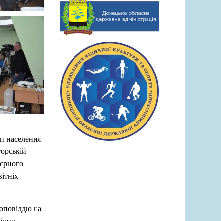
уп населення
торській
’єрного
вітніх
доповіддю на
істю,