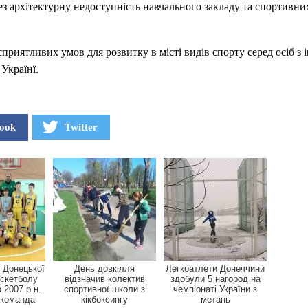
ез архітектурну недоступність навчального закладу та спортивни
сприятливих умов для розвитку в місті видiв спорту серед осiб з 
 Українї.
ook
Twitter
і Донецької
День довкілля
Легкоатлети Донеччини
аскетболу
відзначив колектив
здобули 5 нагород на
 2007 р.н.
спортивної школи з
чемпіонаті України з
 команда
кікбоксингу
метань