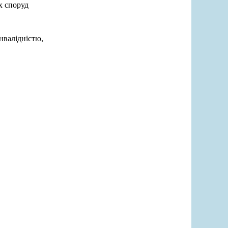
х споруд
iнвалiднiстю,