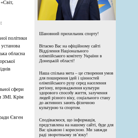
 «Світ,
:
Шановний прихильник спорту!
ьної політики
 установа
Вітаємо Вас на офіційному сайті
Відділення Національного
цька обласна
олімпійського комітету України в
орської
Донецькій області!
іднів
Наша спільна мета – це створення умов
для поширення ідей і цінностей
олімпійського руху серед населення
регіону, впровадження культури
альної сфери
здорового способу життя, залучення
и ЗМІ. Крім
людей різного віку, соціального стану
до активних занять фізичною
культурою та спортом.
 ради Євген
Сподіваємося, що інформація,
представлена на нашому сайті, буде для
Вас цікавою і корисною. Ми завжди
раді зворотньому зв’язку!