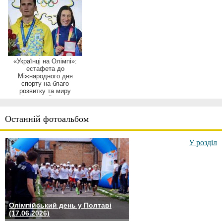
«Українці на Олімпі»:
естафета до
Міжнародного дня
спорту на благо
розвитку та миру
об’єднала Донечч...
Останній фотоальбом
У розділ
Олімпійський день у Полтаві
(17.06.2026)