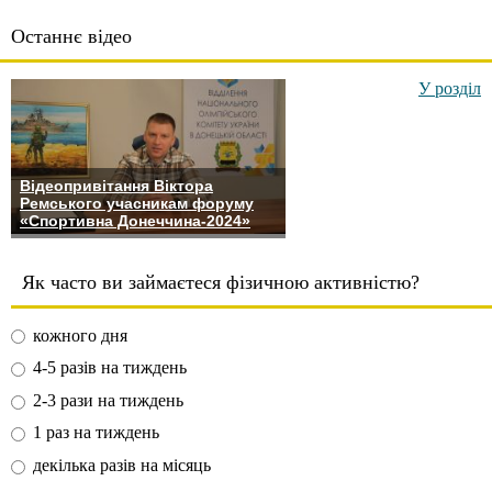
Останнє відео
У розділ
Відеопривітання Віктора
Ремського учасникам форуму
«Спортивна Донеччина-2024»
Як часто ви займаєтеся фізичною активністю?
кожного дня
4-5 разів на тиждень
2-3 рази на тиждень
1 раз на тиждень
декілька разів на місяць