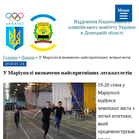
Меню
Відділення Національного
олімпійського комітету України
в Донецькій області
Головна
»
Новини
»
У Маріуполі визначено найспритніших легкоатлетів
2018-01-24
У Маріуполі визначено найспритніших легкоатлетів
19-20 січня у
Маріуполі
відбувся
чемпіонат міста з
легкої атлетики,
який
продемонстрував