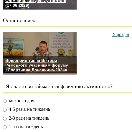
Олімпійський день у Полтаві
(17.06.2026)
Останнє відео
У розділ
Відеопривітання Віктора
Ремського учасникам форуму
«Спортивна Донеччина-2024»
Як часто ви займаєтеся фізичною активністю?
кожного дня
4-5 разів на тиждень
2-3 рази на тиждень
1 раз на тиждень