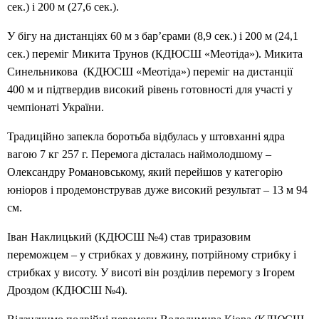
сек.) і 200 м (27,6 сек.).
У бігу на дистанціях 60 м з бар’єрами (8,9 сек.) і 200 м (24,1
сек.) переміг Микита Трунов (КДЮСШ «Меотіда»). Микита
Синельникова (КДЮСШ «Меотіда») переміг на дистанції
400 м и підтвердив високий рівень готовності для участі у
чемпіонаті України.
Традиційно запекла боротьба відбулась у штовханні ядра
вагою 7 кг 257 г. Перемога дісталась наймолодшому –
Олександру Романовському, який перейшов у категорію
юніоров і продемонстрував дуже високий результат – 13 м 94
см.
Іван Наклицький (КДЮСШ №4) став триразовим
переможцем – у стрибках у довжину, потрійному стрибку і
стрибках у висоту. У висоті він розділив перемогу з Ігорем
Дроздом (КДЮСШ №4).