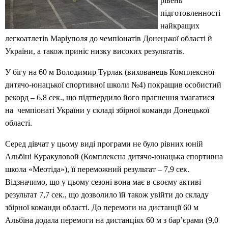
рівень
підготовленності
найкращих
легкоатлетів Маріуполя до чемпіонатів Донецької області й
України, а також приніс низку високих результатів.
У бігу на 60 м Володимир Турлак (вихованець Комплексної
дитячо-юнацької спортивної школи №4) покращив особистий
рекорд – 6,8 сек., що підтвердило його прагнення змагатися
на чемпіонаті України у складі збірної команди Донецької
області.
Серед дівчат у цьому виді програми не було рівних юній
Альбіні Куракуловой (Комплексна дитячо-юнацька спортивна
школа «Меотіда»), її переможний результат – 7,9 сек.
Відзначимо, що у цьому сезоні вона має в своєму активі
результат 7,7 сек., що дозволило їй також увійти до складу
збірної команди області. До перемоги на дистанції 60 м
Альбіна додала перемоги на дистанціях 60 м з бар’єрами (9,0