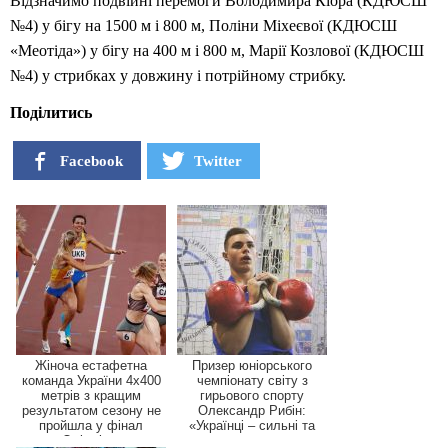
Відзначимо подвійні перемоги Володимира Кіора (КДЮСШ
№4) у бігу на 1500 м і 800 м, Поліни Міхеєвої (КДЮСШ
«Меотіда») у бігу на 400 м і 800 м, Марії Козлової (КДЮСШ
№4) у стрибках у довжину і потрійному стрибку.
Поділитись
Facebook
Twitter
Жіноча естафетна
Призер юніорського
команда України 4х400
чемпіонату світу з
метрів з кращим
гирьового спорту
результатом сезону не
Олександр Рибін:
пройшла у фінал
«Українці – сильні та
Олімпіа...
незлам...