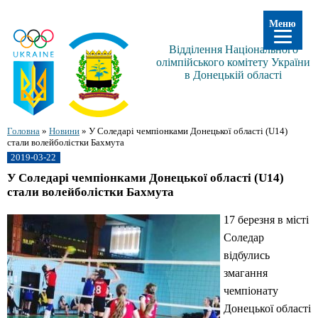
Меню
Відділення Національного
олімпійського комітету України
в Донецькій області
Головна
»
Новини
»
У Соледарі чемпіонками Донецької області (U14)
стали волейболістки Бахмута
2019-03-22
У Соледарі чемпіонками Донецької області (U14)
стали волейболістки Бахмута
17 березня в місті
Соледар
відбулись
змагання
чемпіонату
Донецької області