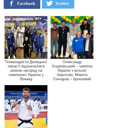
Facebook
Twitter
Тхеквондисти Донецької
Олександр
області відзначилися
Хоцянівський – чемпіон
низкою нагород на
України з вільної
чемпіонаті України у
боротьби, Микита
Вінниці
Гончаров – бронзовий
призер