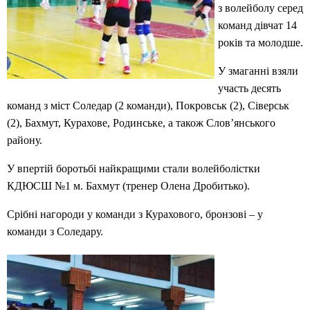
з волейболу серед
команд дівчат 14
років та молодше.
У змаганні взяли
участь десять
команд з міст Соледар (2 команди), Покровськ (2), Сіверськ
(2), Бахмут, Курахове, Родинське, а також Слов’янського
району.
У впертій боротьбі найкращими стали волейболістки
КДЮСШ №1 м. Бахмут (тренер Олена Дробитько).
Срібні нагороди у команди з Курахового, бронзові – у
команди з Соледару.