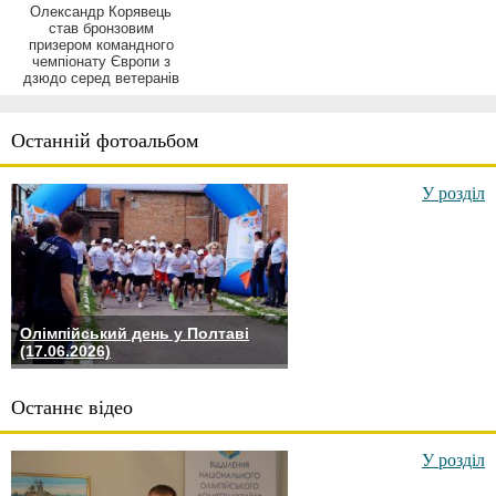
Олександр Корявець
став бронзовим
призером командного
чемпіонату Європи з
дзюдо серед ветеранів
Останній фотоальбом
У розділ
Олімпійський день у Полтаві
(17.06.2026)
Останнє відео
У розділ