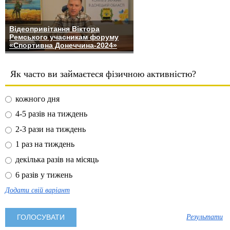
Відеопривітання Віктора
Ремського учасникам форуму
«Спортивна Донеччина-2024»
Як часто ви займаєтеся фізичною активністю?
кожного дня
4-5 разів на тиждень
2-3 рази на тиждень
1 раз на тиждень
декілька разів на місяць
6 разів у тижень
Додати свій варіант
Результати