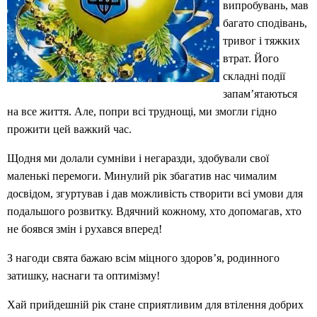
випробувань, мав
багато сподівань,
тривог і тяжких
втрат. Його
складні події
запам’ятаються
на все життя. Але, попри всі труднощі, ми змогли гідно
прожити цей важкий час.
Щодня ми долали сумніви і негаразди, здобували свої
маленькі перемоги. Минулий рік збагатив нас чималим
досвідом, згуртував і дав можливість створити всі умови для
подальшого розвитку. Вдячний кожному, хто допомагав, хто
не боявся змін і рухався вперед!
З нагоди свята бажаю всім міцного здоров’я, родинного
затишку, наснаги та оптимізму!
Хай прийдешній рік стане сприятливим для втілення добрих