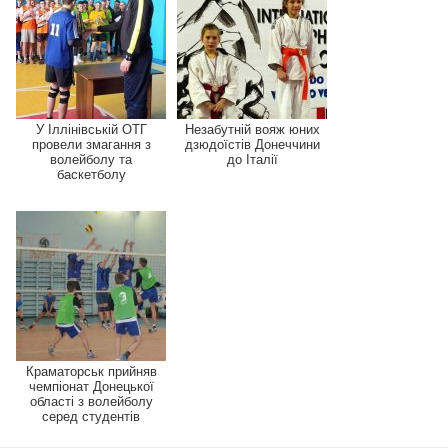
У Іллінівській ОТГ
Незабутній вояж юних
провели змагання з
дзюдоїстів Донеччини
волейболу та
до Італії
баскетболу
Краматорськ прийняв
чемпіонат Донецької
області з волейболу
серед студентів