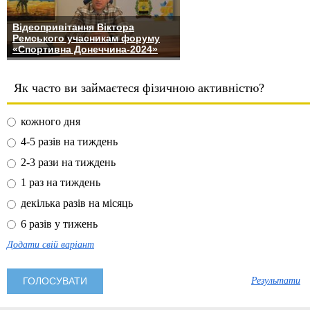
Відеопривітання Віктора
Ремського учасникам форуму
«Спортивна Донеччина-2024»
Як часто ви займаєтеся фізичною активністю?
кожного дня
4-5 разів на тиждень
2-3 рази на тиждень
1 раз на тиждень
декілька разів на місяць
6 разів у тижень
Додати свій варіант
Результати