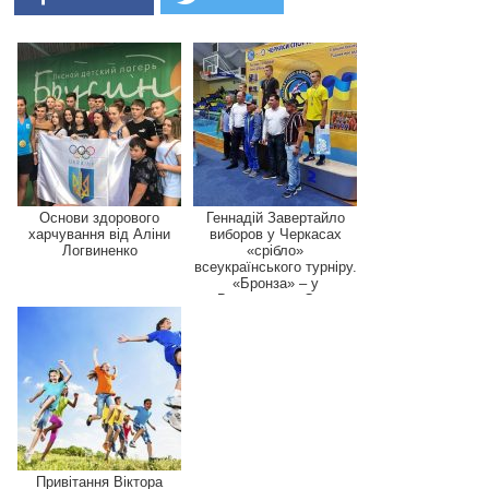
Основи здорового
Геннадій Завертайло
харчування від Аліни
виборов у Черкасах
Логвиненко
«срібло»
всеукраїнського турніру.
«Бронза» – у
Владислава Єв...
Привітання Віктора