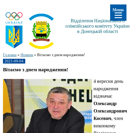
Меню
Відділення Національного
олімпійського комітету України
в Донецькій області
Головна
»
Новини
»
Вітаємо з днем народження!
2021-09-04
Вітаємо з днем народження!
4 вересня день
народження
відзначає
Олександр
Олександрович
Косевич
, член
виконкому