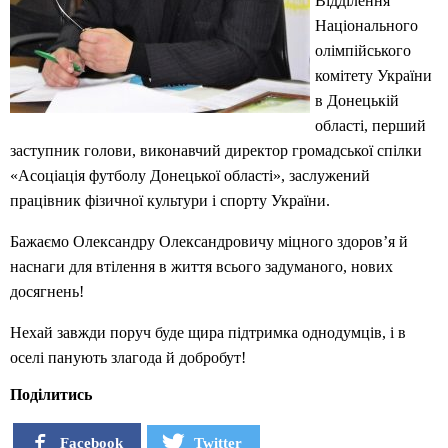
Відділення
Національного
олімпійського
комітету України
в Донецькій
області, перший
заступник голови, виконавчий директор громадської спілки
«Асоціація футболу Донецької області», заслужений
працівник фізичної культури і спорту України.
Бажаємо Олександру Олександровичу міцного здоров’я й
наснаги для втілення в життя всього задуманого, нових
досягнень!
Нехай завжди поруч буде щира підтримка однодумців, і в
оселі панують злагода й добробут!
Поділитись
Facebook
Twitter