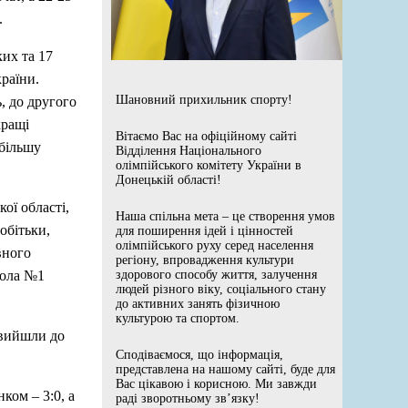
.
ких та 17
країни.
Шановний прихильник спорту!
, до другого
кращі
Вітаємо Вас на офіційному сайті
йбільшу
Відділення Національного
олімпійського комітету України в
Донецькій області!
ої області,
Наша спільна мета – це створення умов
обітьки,
для поширення ідей і цінностей
олімпійського руху серед населення
вного
регіону, впровадження культури
кола №1
здорового способу життя, залучення
людей різного віку, соціального стану
до активних занять фізичною
культурою та спортом.
 вийшли до
Сподіваємося, що інформація,
представлена на нашому сайті, буде для
Вас цікавою і корисною. Ми завжди
ком – 3:0, а
раді зворотньому зв’язку!