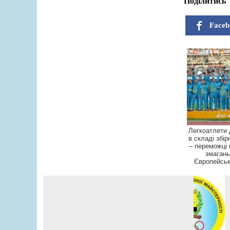
Поділитись
Faceb
Легкоатлети
в складі збір
– переможці
змагань 
Європейськи