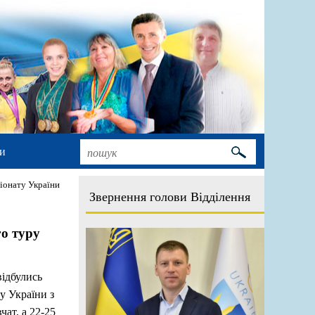
и
іонату України
Звернення голови Відділення
го туру
відбулись
у України з
чат, а 22-25