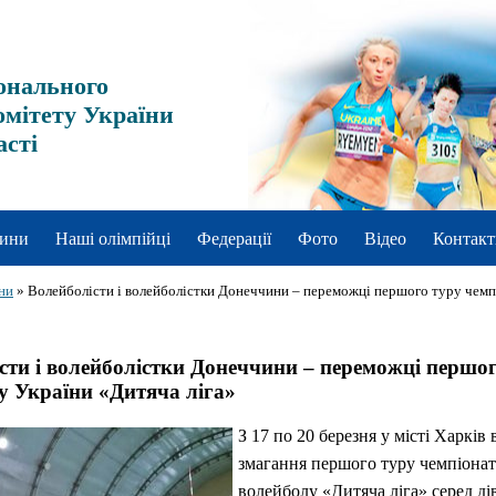
онального
омітету України
асті
ини
Наші олімпійці
Федерації
Фото
Відео
Контакт
ни
»
Волейболісти і волейболістки Донеччини – переможці першого туру чемп
сти і волейболістки Донеччини – переможці першо
у України «Дитяча ліга»
З 17 по 20 березня у місті Харків 
змагання першого туру чемпіонат
волейболу «Дитяча ліга» серед дів