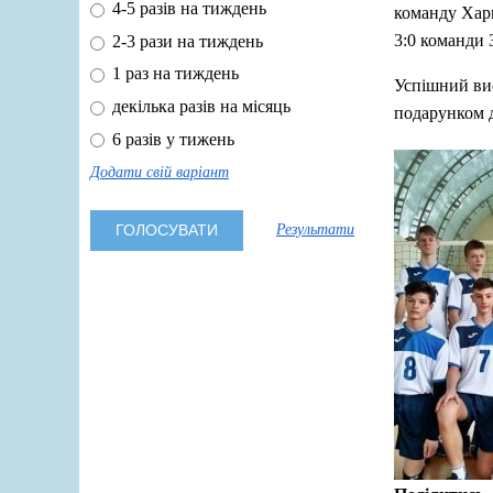
4-5 разів на тиждень
команду Харк
3:0 команди 
2-3 рази на тиждень
1 раз на тиждень
Успішний вис
декілька разів на місяць
подарунком 
6 разів у тижень
Додати свій варіант
Результати