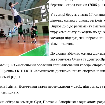
березня – серед юнаків (2006 р.н.)
У турнірі беруть участь 17 юнаць
дівочих команд з різних регіонів 
Відповідно до регламенту змагань
туру чемпіонату виходять по дві 
команди підгруп, які набрали на
кількість очок.
До складу збірних команд Донецьк
які тренують Олена та Дмитро Др
ованці КЗ «Донецький обласний спеціалізований коледж спорти
 С.Бубки» і КПНЗСП «Комплексна дитячо-юнацька спортивна ш
міської ради».
ів і дівчат Донеччини стали переможцями у своїх підгрупах та
 чемпіонату.
на обіграла команди Сум, Полтави, Запоріжжя з однаковим рахун