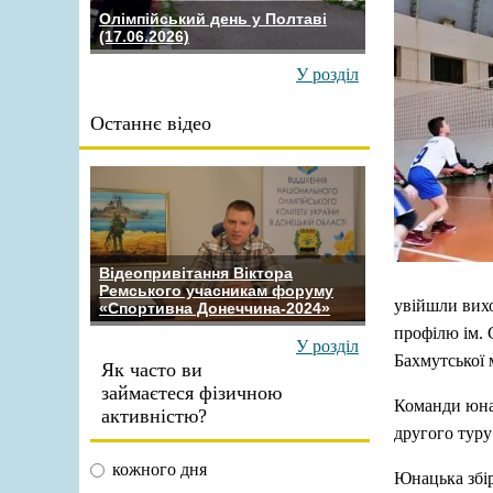
Олімпійський день у Полтаві
(17.06.2026)
У розділ
Останнє відео
Відеопривітання Віктора
Ремського учасникам форуму
увійшли вих
«Спортивна Донеччина-2024»
профілю ім.
У розділ
Бахмутської 
Як часто ви
займаєтеся фізичною
Команди юнак
активністю?
другого туру
кожного дня
Юнацька збір