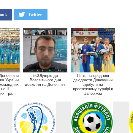
ook
Twitter
 Донеччини
ECOlympic до
П’ять нагород юні
ної України
Всесвітнього дня
дзюдоїсти Донеччини
 командних
довкілля на Донеччині
здобули на
на ІІ
престижному турнірі в
х ігра...
Запоріжжі