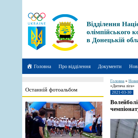
Відділення Наці
олімпійського к
в Донецькій обл
Головна
Про відділення
Документи
Нов
Головна
»
Нови
«Дитяча ліга»
Останній фотоальбом
2021-03-30
Волейболі
чемпіонат