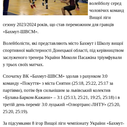
волейболу серед
чоловічих команд
Вищої ліги
сезону 2023/2024 років, що став переможним для гравців
«Бахмут-ШВСМ».
Волейболісти, які представляють місто Бахмут і Школу вищої
спортивної майстерності Донецької області, під керівництвом
заслуженого тренера України Миколи Пасажіна тріумфували
у трьох своїх матчах.
Спочатку ВК «Бахмут-ШВСМ» здолав з рахунком 3:0
команду «Покуття» з міста Снятин (25:18, 25:22, 25:17 за
партіями), потім був сильнішим за львівський колектив
«Булава-Барком-Кажани» – 3:1 (25:13, 25:21, 19:25, 25:18) і в
третій день переміг 3:0 луцький «Олюртранс-ЛНТУ» (25:20,
25:20, 25:19).
За підсумками 8 ігор Вищої ліги чемпіонату України «Бахмут-