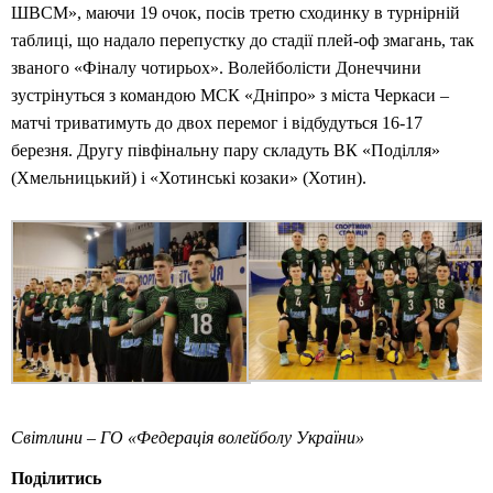
ШВСМ», маючи 19 очок, посів третю сходинку в турнірній
таблиці, що надало перепустку до стадії плей-оф змагань, так
званого «Фіналу чотирьох». Волейболісти Донеччини
зустрінуться з командою МСК «Дніпро» з міста Черкаси –
матчі триватимуть до двох перемог і відбудуться 16-17
березня. Другу півфінальну пару складуть ВК «Поділля»
(Хмельницький) і «Хотинські козаки» (Хотин).
Світлини – ГО «Федерація волейболу України»
Поділитись