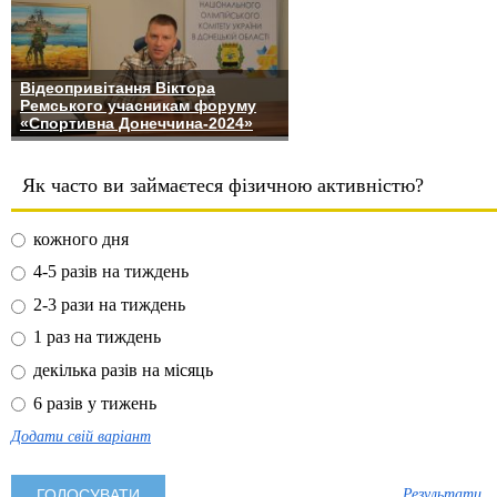
Відеопривітання Віктора
Ремського учасникам форуму
«Спортивна Донеччина-2024»
Як часто ви займаєтеся фізичною активністю?
кожного дня
4-5 разів на тиждень
2-3 рази на тиждень
1 раз на тиждень
декілька разів на місяць
6 разів у тижень
Додати свій варіант
Результати