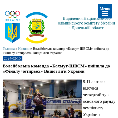
Меню
Відділення Національного
олімпійського комітету України
в Донецькій області
Головна
»
Новини
»
Волейбольна команда «Бахмут-ШВСМ» вийшла до
«Фіналу чотирьох» Вищої ліги України
2024-02-15
Волейбольна команда «Бахмут-ШВСМ» вийшла до
«Фіналу чотирьох» Вищої ліги України
9-11 лютого
відбувся
четвертий тур
основного раунду
чемпіонату
України з