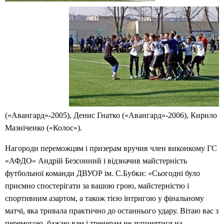
(«Авангард»-2005), Денис Гнатко («Авангард»-2006), Кирило
Мазніченко («Колос»).
Нагороди переможцям і призерам вручив член виконкому ГС
«АФДО» Андрій Безсонний і відзначив майстерність
футбольної команди ДВУОР ім. С.Бубки: «Сьогодні було
приємно спостерігати за вашою грою, майстерністю і
спортивним азартом, а також тією інтригою у фінальному
матчі, яка тривала практично до останнього удару. Вітаю вас з
перемогою, бажаю вам і тренерам не зупинятися на