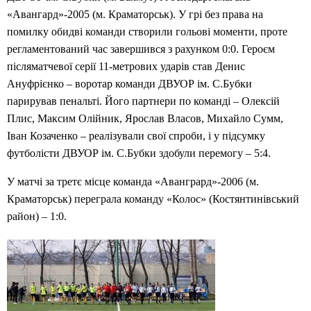
«Авангард»-2005 (м. Краматорськ). У грі без права на
помилку обидві команди створили гольові моменти, проте
регламентований час завершився з рахунком 0:0. Героєм
післяматчевої серії 11-метрових ударів став Денис
Ануфрієнко – воротар команди ДВУОР ім. С.Бубки
парирував пенальті. Його партнери по команді – Олексій
Плис, Максим Олійник, Ярослав Власов, Михайло Сумм,
Іван Козаченко – реалізували свої спроби, і у підсумку
футболісти ДВУОР ім. С.Бубки здобули перемогу – 5:4.
У матчі за третє місце команда «Авангрард»-2006 (м.
Краматорськ) переграла команду «Колос» (Костянтинівський
район) – 1:0.