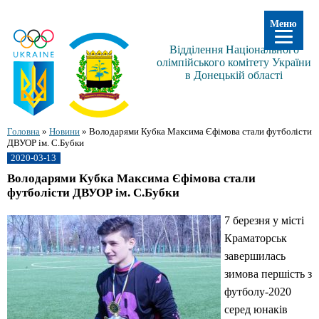
Меню
Відділення Національного
олімпійського комітету України
в Донецькій області
Головна
»
Новини
»
Володарями Кубка Максима Єфімова стали футболісти
ДВУОР ім. С.Бубки
2020-03-13
Володарями Кубка Максима Єфімова стали
футболісти ДВУОР ім. С.Бубки
7 березня у місті
Краматорськ
завершилась
зимова першість з
футболу-2020
серед юнаків