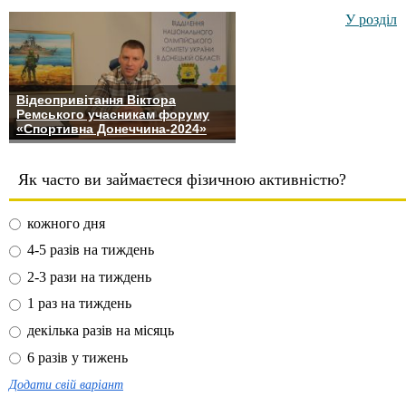
У розділ
Відеопривітання Віктора
Ремського учасникам форуму
«Спортивна Донеччина-2024»
Як часто ви займаєтеся фізичною активністю?
кожного дня
4-5 разів на тиждень
2-3 рази на тиждень
1 раз на тиждень
декілька разів на місяць
6 разів у тижень
Додати свій варіант