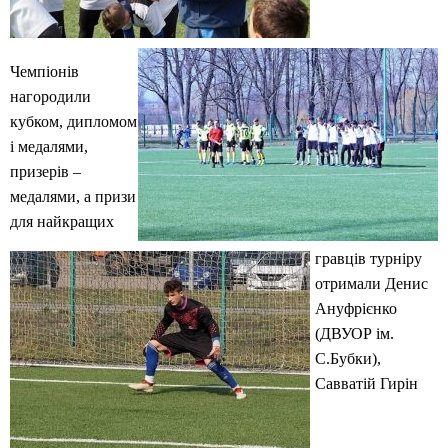
Чемпіонів
нагородили
кубком, дипломом
і медалями,
призерів –
медалями, а призи
для найкращих
гравців турніру
отримали Денис
Ануфрієнко
(ДВУОР ім.
С.Бубки),
Савватій Гирін