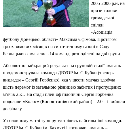
2005-2006 р.н. на
призи голови
громадської
спілки
«Асоціація
футболу Донецької області» Максима Єфімова. Протягом
трьох зимових місяців на синтетичному газоні в Саду
Бернацького змагались 14 команд, розподілені на дві групи.
Абсолютно найкращий результат на груповій стадії змагань
продемонструвала команда ДВУОР ім. С.Бубки (тренер-
викладач – Сергій Горбенко), яка у шести матчах здобула
шість перемог із загальною різницею забитих і пропущених
м’ячів 25:1. На стадії плей-оф підопічні Сергія Горбенка
подолали «Колос» (Костянтинівський район) – 2:0 – і вийшли
до фіналу.
У головному матчі турніру зустрілись найсильніші команди:
ДВУОР ім. С.Бубки (м. Бахмут) і господарі змагань –