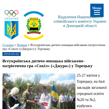
Меню
Відділення Національного
олімпійського комітету України
в Донецькій області
Головна
»
Новини
»
Всеукраїнська дитячо-юнацька військово-патріотична
гра «Сокіл» («Джура») у Торецьку
2018-05-02
Всеукраїнська дитячо-юнацька військово-
патріотична гра «Сокіл» («Джура») у Торецьку
25-27 квітня у
Торецьку, на базі
закладів загальної
середньої освіти
№20 та №2,
відбулась