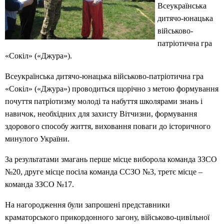
Всеукраїнська
дитячо-юнацька
військово-
патріотична гра
«Сокіл» («Джура»).
Всеукраїнська дитячо-юнацька військово-патріотична гра
«Сокіл» («Джура») проводиться щорічно з метою формування
почуття патріотизму молоді та набуття школярами знань і
навичок, необхідних для захисту Вітчизни, формування
здорового способу життя, виховання поваги до історичного
минулого України.
За результатами змагань перше місце виборола команда ЗЗСО
№20, друге місце посіла команда ССЗО №3, третє місце –
команда ЗЗСО №17.
На нагородження були запрошені представники
краматорського прикордонного загону, військово-цивільної