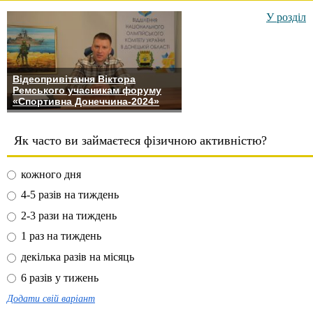
У розділ
Відеопривітання Віктора
Ремського учасникам форуму
«Спортивна Донеччина-2024»
Як часто ви займаєтеся фізичною активністю?
кожного дня
4-5 разів на тиждень
2-3 рази на тиждень
1 раз на тиждень
декілька разів на місяць
6 разів у тижень
Додати свій варіант