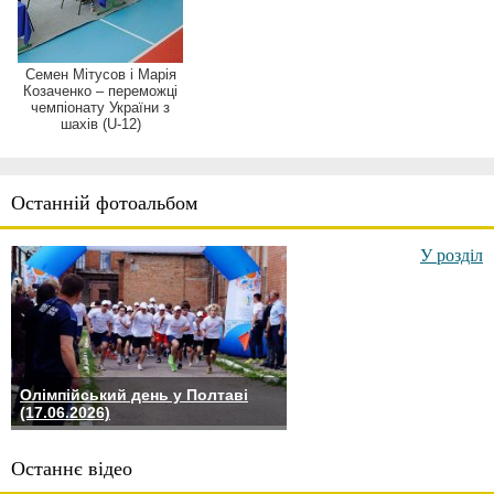
Семен Мітусов і Марія
Козаченко – переможці
чемпіонату України з
шахів (U-12)
Останній фотоальбом
У розділ
Олімпійський день у Полтаві
(17.06.2026)
Останнє відео