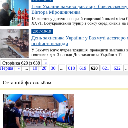
Гімн України наживо дав старт боксерському
Віктора Мірошниченка
18 жовтня у дитячо-юнацькій спортивній школі міста 
XXVII Всеукраїнський турнір з боксу серед юнаків на 
2017-10-19
День захисника України: у Бахмуті десятеро 
особисті рекорди
У Бахмуті існує чудова традиція: проводити змагання з
святкових дат. З нагоди Дня захисника України з 11 ...
Сторінка 620 із 638
«
Перша
«
...
10
20
30
...
618
619
620
621
622
..
Останній фотоальбом