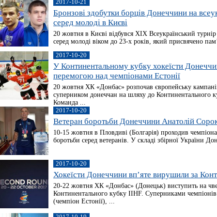
2017-10-21
Бронзові здобутки борців Донеччини на всеу
серед молоді в Києві
20 жовтня в Києві відбувся ХІХ Всеукраїнський турнір 
серед молоді віком до 23-х років, який присвячено пам’я
2017-10-20
У Континентальному кубку хокеїсти Донеччи
перемогою над чемпіонами Естонії
20 жовтня ХК «Донбас» розпочав європейську кампан
суперником донеччан на шляху до Континентального ку
Команда ...
2017-10-20
Ветеран боротьби Донеччини Анатолій Сорок
10-15 жовтня в Пловдиві (Болгарія) проходив чемпіонат
боротьби серед ветеранів. У складі збірної України Дон
2017-10-20
Хокеїсти Донеччини вп’яте вирушили за Кон
20-22 жовтня ХК «Донбас» (Донецьк) виступить на чв
Континентального кубку ІIHF. Суперниками чемпіонів
(чемпіон Естонії), ...
2017-10-19