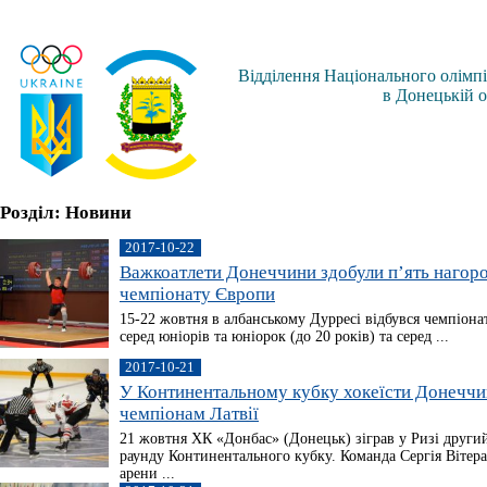
Відділення Національного олімпі
в Донецькій о
Розділ: Новини
2017-10-22
Важкоатлети Донеччини здобули п’ять нагор
чемпіонату Європи
15-22 жовтня в албанському Дурресі відбувся чемпіона
серед юніорів та юніорок (до 20 років) та серед ...
2017-10-21
У Континентальному кубку хокеїсти Донеччи
чемпіонам Латвії
21 жовтня ХК «Донбас» (Донецьк) зіграв у Ризі други
раунду Континентального кубку. Команда Сергія Вітер
арени ...