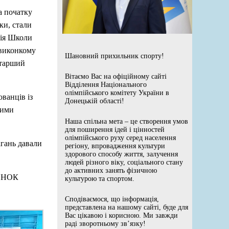
а початку
ки, стали
ція Школи
 виконкому
Шановний прихильник спорту!
старший
Вітаємо Вас на офіційному сайті
Відділення Національного
олімпійського комітету України в
ванців із
Донецькій області!
вими
Наша спільна мета – це створення умов
для поширення ідей і цінностей
олімпійського руху серед населення
агань давали
регіону, впровадження культури
здорового способу життя, залучення
людей різного віку, соціального стану
до активних занять фізичною
д НОК
культурою та спортом.
Сподіваємося, що інформація,
представлена на нашому сайті, буде для
Вас цікавою і корисною. Ми завжди
раді зворотньому зв’язку!