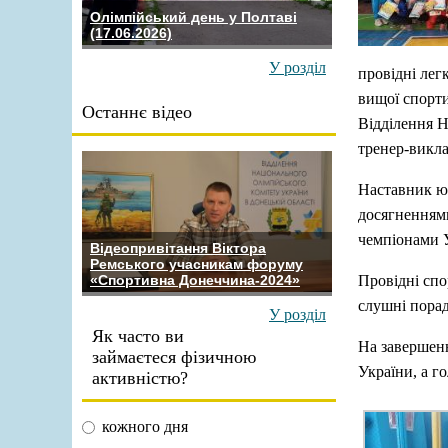
Олімпійський день у Полтаві
(17.06.2026)
У розділ
провідні лег
вищої спорти
Останнє відео
Відділення Н
тренер-викл
Наставник ю
досягненнями
чемпіонами 
Відеопривітання Віктора
Ремського учасникам форуму
Провідні спо
«Спортивна Донеччина-2024»
слушні порад
У розділ
Як часто ви
На завершен
займаєтеся фізичною
України, а г
активністю?
кожного дня