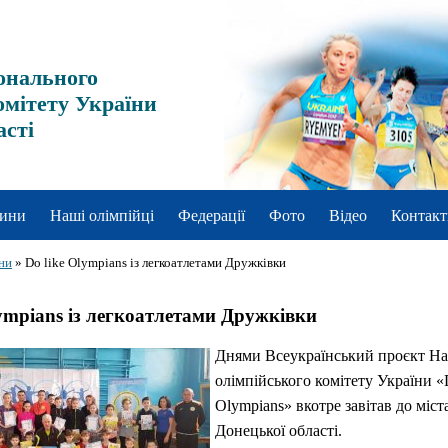
онального
омітету України
асті
ини
Наші олімпійці
Федерації
Фото
Відео
Контакт
ни
»
Do like Olympians із легкоатлетами Дружківки
lympians із легкоатлетами Дружківки
Днями Всеукраїнський проєкт На
олімпійського комітету України «
Olympians» вкотре завітав до міс
Донецької області.