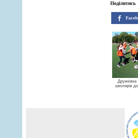
Поділитись
Faceb
Дружківка
школярів д