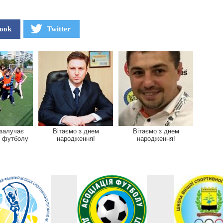
ook
Twitter
 залучає
Вітаємо з днем
Вітаємо з днем
о футболу
народження!
народження!