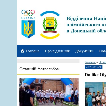
Відділення Наці
олімпійського к
в Донецькій обл
Головна
Про відділення
Документи
Нов
Головна
»
Нови
2020-01-29
Останній фотоальбом
Do like O