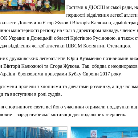
Гостями в ДЮСШ міської ради, н
першості відділення легкої атлети
коатлети Донеччини Єгор Жуков і Вікторія Калюжна, адміністра
вної майстерності регіону на чолі з директором закладу, членом
ОК України в Донецькій області Крістіною Русіновою, а також 
адач відділення легкої атлетики ШВСМ Костянтин Степанцов.
них дружківських легкоатлетів Юрій Кузьменко познайомив вихо
 Вікторії Калюжної та Єгора Жукова. Так, обидва є неодноразо
України, бронзовими призерами Кубку Європи 2017 року.
ртсмени провели з хлопцями та дівчатами розминку, а під час зм
и та виступили в ролі суддів.
ня спортивного свята всі його учасники отримали подарунки ві
оловне – заряд неабиякої мотивації для подальших звершень.