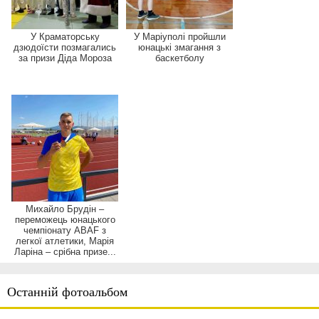
У Краматорську
У Маріуполі пройшли
дзюдоїсти позмагались
юнацькі змагання з
за призи Діда Мороза
баскетболу
Михайло Брудін –
переможець юнацького
чемпіонату ABAF з
легкої атлетики, Марія
Ларіна – срібна призе...
Останній фотоальбом