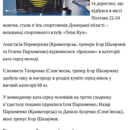
та дорослих, що
відбувся в місті
Полтава 22-24
жовтня, стали п’ять спортсменів Донецької області –
вихованці спортивного клубу «Tetsu Ryu».
Анастасія Переверзєва (Краматорськ, тренери Ігор Шалаумов
та Гелена Пархоменко) відзначилася «бронзою» в категорії
ката серед молоді.
Єлизавета Татаренко (Слов’янськ, тренер Ігор Шалаумов)
здобула таку ж нагороду в розділі куміте серед жінок у
ваговій категорії 68 кг.
У командному ката серед чоловіків на третю сходинку
п’єдесталу пошани піднялися Ілля Пархоменко, Назар
Пархоменко (Краматорськ) та Данило Буценко (Слов’янськ),
яких тренує Ігор Шалаумов.