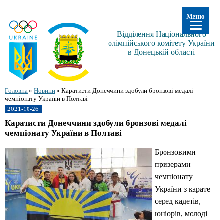
Меню
Відділення Національного
олімпійського комітету України
в Донецькій області
Головна
»
Новини
»
Каратисти Донеччини здобули бронзові медалі
чемпіонату України в Полтаві
2021-10-26
Каратисти Донеччини здобули бронзові медалі
чемпіонату України в Полтаві
Бронзовими
призерами
чемпіонату
України з карате
серед кадетів,
юніорів, молоді