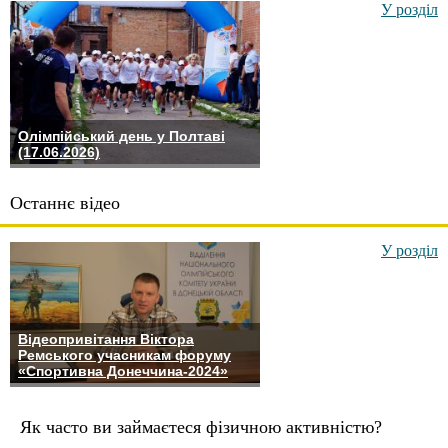
У розділ
Олімпійський день у Полтаві
(17.06.2026)
Останнє відео
У розділ
Відеопривітання Віктора
Ремського учасникам форуму
«Спортивна Донеччина-2024»
Як часто ви займаєтеся фізичною активністю?