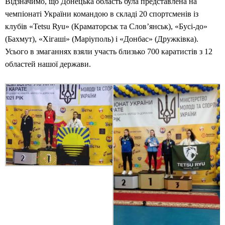
Відзначимо, що Донецька область була представлена на
чемпіонаті України командою в складі 20 спортсменів із
клубів «Tetsu Ryu» (Краматорськ та Слов’янськ), «Бусі-до»
(Бахмут), «Хігаші» (Маріуполь) і «Донбас» (Дружківка).
Усього в змаганнях взяли участь близько 700 каратистів з 12
областей нашої держави.