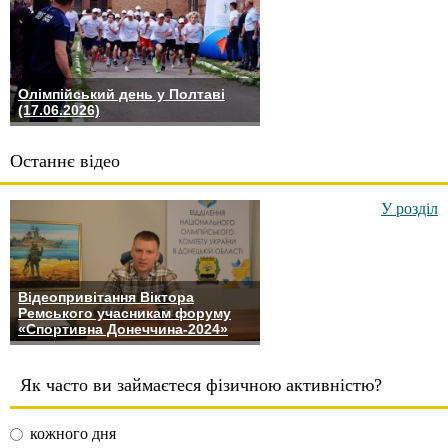
Олімпійський день у Полтаві
(17.06.2026)
Останнє відео
У розділ
Відеопривітання Віктора
Ремського учасникам форуму
«Спортивна Донеччина-2024»
Як часто ви займаєтеся фізичною активністю?
кожного дня