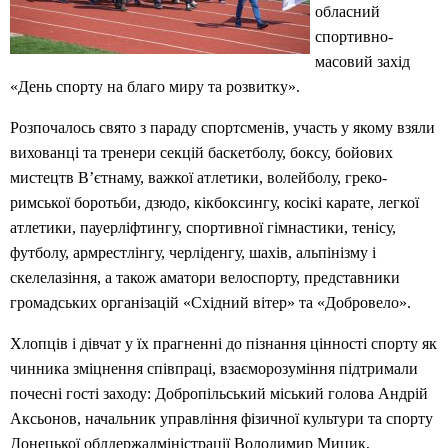
обласний
спортивно-
масовий захід
«День спорту на благо миру та розвитку».
Розпочалось свято з параду спортсменів, участь у якому взяли
вихованці та тренери секцій баскетболу, боксу, бойових
мистецтв В’єтнаму, важкої атлетики, волейболу, греко-
римської боротьби, дзюдо, кікбоксингу, косікі карате, легкої
атлетики, пауерліфтингу, спортивної гімнастики, тенісу,
футболу, армрестлінгу, черліденгу, шахів, альпінізму і
скелелазіння, а також аматори велоспорту, представники
громадських організацій «Східний вітер» та «Добровело».
Хлопців і дівчат у їх прагненні до пізнання цінності спорту як
чинника зміцнення співпраці, взаєморозуміння підтримали
почесні гості заходу: Добропільський міський голова Андрій
Аксьонов, начальник управління фізичної культури та спорту
Донецької облдержадміністрації Володимир Мицик,