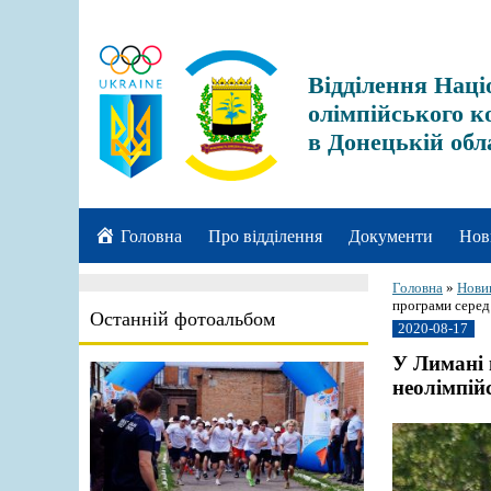
Відділення Наці
олімпійського к
в Донецькій обл
Головна
Про відділення
Документи
Нов
Головна
»
Нови
програми серед 
Останній фотоальбом
2020-08-17
У Лимані 
неолімпій