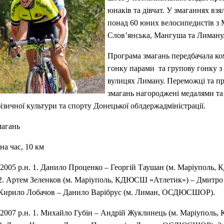
юнаків та дівчат. У змаганнях взя
понад 60 юних велосипедистів з 
Слов’янська, Мангуша та Лиману
Програма змагань передбачала к
гонку парами та групову гонку з
вулицях Лиману. Переможці та п
змагань нагороджені медалями та
ізичної культури та спорту Донецької облдержадміністрації.
магань
на час, 10 км
2005 р.н. 1. Данило Проценко – Георгій Таушан (м. Маріуполь
 2. Артем Зеленков (м. Маріуполь, КДЮСШ «Атлетик») – Дмитро 
 Кирило Лобачов – Данило Варібрус (м. Лиман, ОСДЮСШОР).
2007 р.н. 1. Михайло Губін – Андрій Жуклинець (м. Маріупол