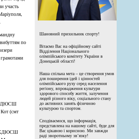
ли участь
Маріуполя,
.
Шановний прихильник спорту!
омандну
 вибуттям по
Вітаємо Вас на офіційному сайті
ризери
Відділення Національного
олімпійського комітету України в
 грамотами
Донецькій області!
Наша спільна мета – це створення умов
для поширення ідей і цінностей
олімпійського руху серед населення
регіону, впровадження культури
здорового способу життя, залучення
людей різного віку, соціального стану
, КДЮСШ
до активних занять фізичною
культурою та спортом.
Кот (смт
Сподіваємося, що інформація,
представлена на нашому сайті, буде для
Вас цікавою і корисною. Ми завжди
ь, КДЮСШ
раді зворотньому зв’язку!