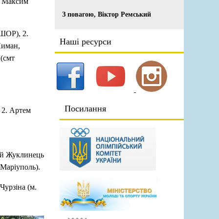
. Максим
З повагою, Віктор Ремський
ШОР), 2.
Наші ресурси
Лиман,
(смт
Посилання
 2. Артем
ій Жуклинець
Маріуполь).
Чурзіна (м.