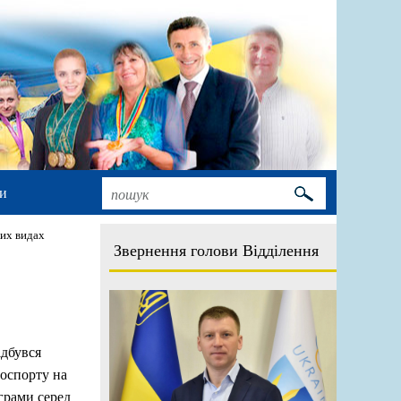
и
ких видах
Звернення голови Відділення
ідбувся
лоспорту на
грами серед