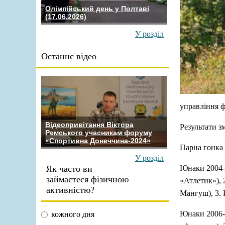
Олімпійський день у Полтаві
(17.06.2026)
У розділ
Останнє відео
управління ф
Відеопривітання Віктора
Результати з
Ремського учасникам форуму
«Спортивна Донеччина-2024»
Парна гонка 
У розділ
Як часто ви
Юнаки 2004-
займаєтеся фізичною
«Атлетик»),
активністю?
Мангуш), 3.
Юнаки 2006-
кожного дня