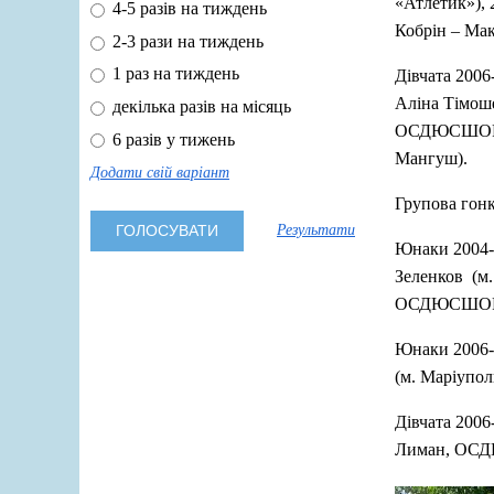
«Атлетик»),
4-5 разів на тиждень
Кобрін – Ма
2-3 рази на тиждень
1 раз на тиждень
Дівчата 2006
Аліна Тімош
декілька разів на місяць
ОСДЮСШОР), 
6 разів у тижень
Мангуш).
Додати свій варіант
Групова гонк
Результати
Юнаки 2004-
Зеленков (м
ОСДЮСШОР
Юнаки 2006-
(м. Маріупо
Дівчата 2006
Лиман, ОСД