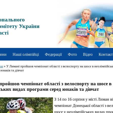
онального
омітету України
асті
ини
Наші олімпійці
Федерації
Фото
Відео
Контакт
ни
»
У Лимані пройшов чемпіонат області з велоспорту на шосе в неолімпійсь
юнаків та дівчат
пройшов чемпіонат області з велоспорту на шосе в
ських видах програми серед юнаків та дівчат
З 14 по 16 серпня у місті Лиман в
чемпіонат Донецької області з ве
шосе у неолімпійських видах про